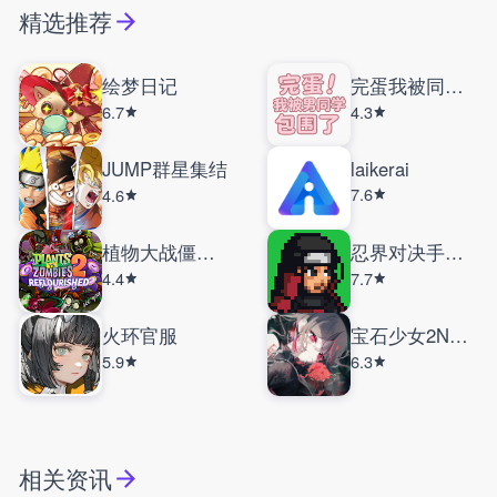
精选推荐
绘梦日记
完蛋我被同学包围了手机版
6.7
4.3
JUMP群星集结
laikerai
7.6
4.6
植物大战僵尸返茂版
忍界对决手机版
4.4
7.7
火环官服
宝石少女2NDCut
5.9
6.3
相关资讯