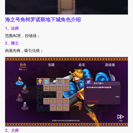
海之号角柯罗诺斯地下城角色介绍
1、法师
范围AOE，控场强；
2、骑士
肉盾先锋，吸引仇恨；
3、大师