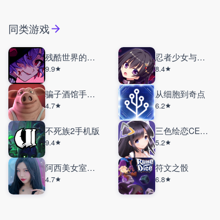
同类游戏
残酷世界的拯救之道
忍者少女与都市妖团
9.9
8.4
骗子酒馆手机版
从细胞到奇点
4.7
6.2
不死族2手机版
三色绘恋CE手机版
9.4
5.2
阿西美女室友竟然
符文之骰
4.7
6.8