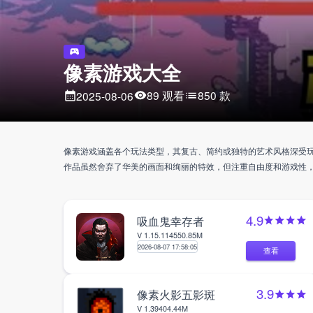
像素游戏大全
89 观看
850 款
2025-08-06
像素游戏涵盖各个玩法类型，其复古、简约或独特的艺术风格‌深受
作品虽然舍弃了华美的画面和绚丽的特效，但注重自由度和游戏性
4.9
吸血鬼幸存者
V 1.15.114
550.85M
2026-08-07 17:58:05
查看
3.9
像素火影五影斑
V 1.39
404.44M