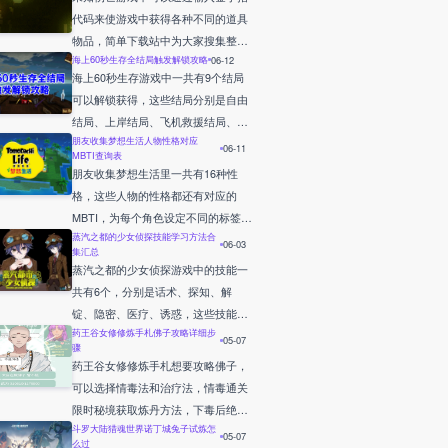
容谜题攻略！
代码来使游戏中获得各种不同的道具
物品，简单下载站中为大家搜集整理
海上60秒生存全结局触发解锁攻略
06-12
了许多可以使用的作弊码，请参考下
海上60秒生存游戏中一共有9个结局
方具体的作弊码内容详情！
可以解锁获得，这些结局分别是自由
结局、上岸结局、飞机救援结局、轮
朋友收集梦想生活人物性格对应
船救援结局、海鸥绑架结局、幽灵船
06-11
MBTI查询表
结局、沉船结局、饿死结局、与大海
朋友收集梦想生活里一共有16种性
同眠结局，其中只有自由结局是真正
格，这些人物的性格都还有对应的
的真结局，下面是简单下载站列举的
MBTI，为每个角色设定不同的标签，
各个结局触发达成方式攻略！
蒸汽之都的少女侦探技能学习方法合
根据这些各个性格内容来决定最终的
06-03
集汇总
角色性格以及对方的MBTI，简单下载
蒸汽之都的少女侦探游戏中的技能一
站中为大家展示了详细具体的各个性
共有6个，分别是话术、探知、解
格对应的MBTI相关内容！
锭、隐密、医疗、诱惑，这些技能需
药王谷女修修炼手札佛子攻略详细步
要来到指定的位置地点中找到对应的
05-07
骤
教学NPC，详细的教学NPC分布位置
药王谷女修修炼手札想要攻略佛子，
以及各个技能的相关效果见以下简单
可以选择情毒法和治疗法，情毒通关
下载站中列举的方法！
限时秘境获取炼丹方法，下毒后绝对
斗罗大陆猎魂世界诺丁城兔子试炼怎
被察觉友好度直接负1，在发作期间
05-07
么过