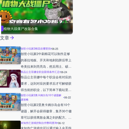
植物大战僵尸改版合集
荐文章
创世小玩家2棉花在哪里找
06-25
创世小玩家2中刷棉花可以制作足够
的基拉地板、开关和地刺陷阱后带上
奇美拉来到亮亮岛，然后用土、硕石
祭品公主菲娜全职业获得条件汇总
06-24
土、粘土，找到有虫子和炸弹石的地
祭品公主菲娜中每个职业会有对应的
方堆起来，到足够高度后向前建二十
要求，达到对应的要求后才可解锁获
个格子建成三排，在起点格子也用同
得当前的职业，以下简单下载站里列
样材料花费七个建一个小方框，放上
创世小玩家2奥卡姆尔岛10个谜题解
举整理出了这些职业解锁的条件详情
06-22
小凳子，在其中放上方框，然后在小
谜攻略
内容！
房子里放一圈地刺，中间放置基拉地
创世小玩家2里奥卡姆尔岛会有10个
板和开关，最后回到小框里的凳子坐
谜题，解开会获得徽章，集齐30个徽
下就能够刷怪出来了。
章可以获得离散金属之剑的配方。详
未知伤亡游戏控制台作弊码查询
06-12
细的关于各个谜题的解谜答案相关内
未知伤亡游戏中可以通过输入金手指