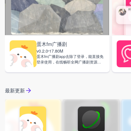
蛋木fm广播剧
v0.2.0
17.80M
蛋木fm广播剧app去除了登录，能直接免
登录使用，在线畅听全网广播剧资源。
软件不管是开启还听广播剧过程都没有
其他弹窗干扰，且响应速度超快，大家
在收听时能切换集数、发布并查看评
论，趣味听书。平台涵盖的广播剧类型
最新更新
众多，无论的纯爱、言情、古偶、同人
还是校园等都能找到，所有作品都由专
业声优配音，更新也十分及时，是大家
必须的听广播剧神器。