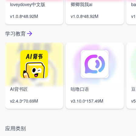
loveydovey中文版
卿卿我我ai
b
v1.0.8
48.92M
v1.0.8
48.92M
v1
学习教育
AI背书匠
咕噜口语
豆
v2.4.3
70.69M
v3.10.0
157.49M
v5
应用类别