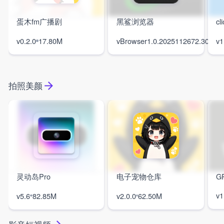
蛋木fm广播剧
黑鲨浏览器
c
v0.2.0
17.80M
vBrowser1.0.20251126
72.30M
v1
拍照美颜
灵动岛Pro
电子宠物仓库
G
v1
v5.6
82.85M
v2.0.0
62.50M