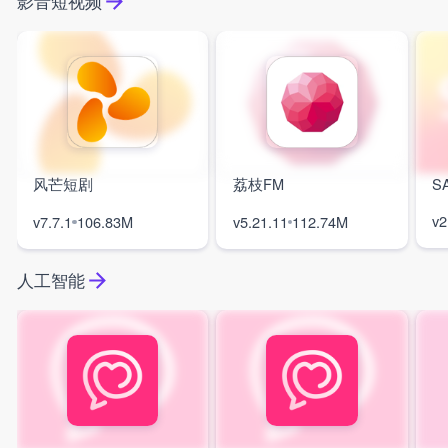
影音短视频
风芒短剧
荔枝FM
S
v2
v7.7.1
106.83M
v5.21.11
112.74M
人工智能