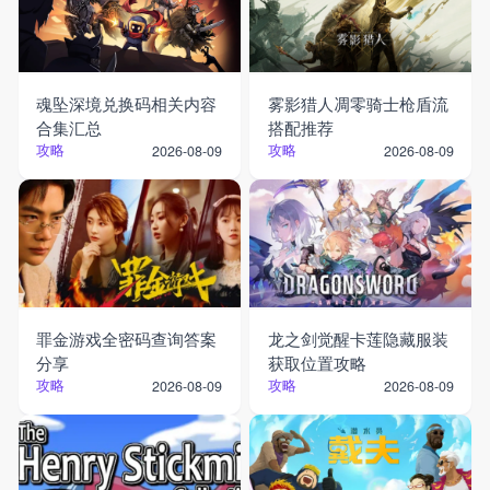
魂坠深境兑换码相关内容
雾影猎人凋零骑士枪盾流
合集汇总
搭配推荐
攻略
攻略
2026-08-09
2026-08-09
罪金游戏全密码查询答案
龙之剑觉醒卡莲隐藏服装
分享
获取位置攻略
攻略
攻略
2026-08-09
2026-08-09