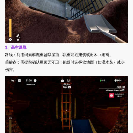
3、高空逃脱
路线：利用绳索攀爬至监狱屋顶→跳至邻近建筑或树木→逃离。
关键点：需提前确认屋顶无守卫；跳落时选择软地面（如灌木丛）减少
伤害。