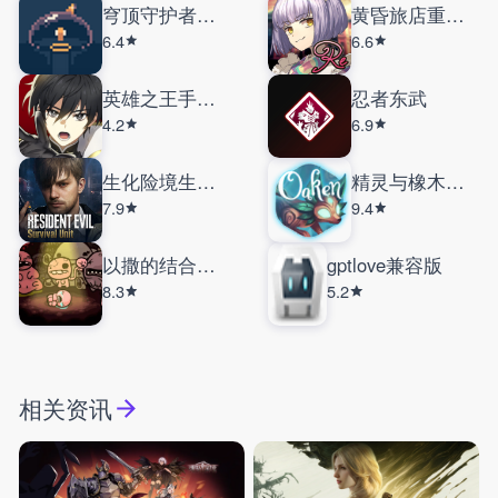
穹顶守护者手机版
黄昏旅店重制版
6.4
6.6
英雄之王手机版
忍者东武
4.2
6.9
生化险境生存兵种
精灵与橡木之歌
7.9
9.4
以撒的结合重生
gptlove兼容版
8.3
5.2
相关资讯