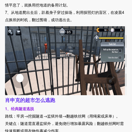
情平息了，就换用挖地道的备用计划。
7、从地道爬出去后，趴着身子穿过操场，利用探照灯的盲区，在凌晨4
点换班的时机，翻过围墙，成功逃出去。
肖申克的超市怎么逃跑
1、经典隧道逃脱
路线：牢房→挖掘隧道→监狱外墙→翻越铁丝网（用绳索或床单）。
关键点：隧道需直通监狱外，避免绕行增加暴露风险；翻越铁丝网时需
快速剪断或用衣物包裹减少伤害。