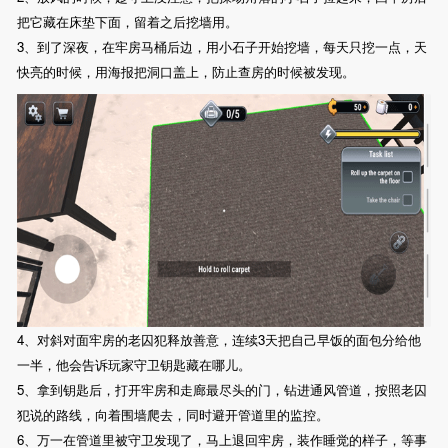
把它藏在床垫下面，留着之后挖墙用。
3、到了深夜，在牢房马桶后边，用小石子开始挖墙，每天只挖一点，天
快亮的时候，用海报把洞口盖上，防止查房的时候被发现。
4、对斜对面牢房的老囚犯释放善意，连续3天把自己早饭的面包分给他
一半，他会告诉玩家守卫钥匙藏在哪儿。
5、拿到钥匙后，打开牢房和走廊最尽头的门，钻进通风管道，按照老囚
犯说的路线，向着围墙爬去，同时避开管道里的监控。
6、万一在管道里被守卫发现了，马上退回牢房，装作睡觉的样子，等事