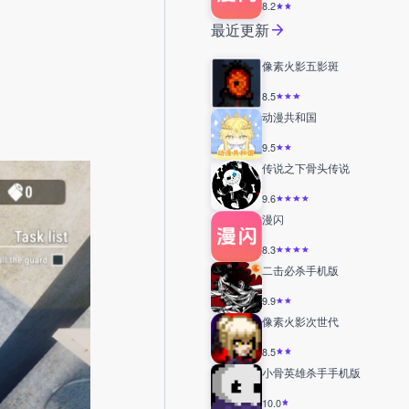
8.2
最近更新
像素火影五影斑
8.5
动漫共和国
9.5
传说之下骨头传说
9.6
漫闪
8.3
二击必杀手机版
9.9
像素火影次世代
8.5
小骨英雄杀手手机版
10.0