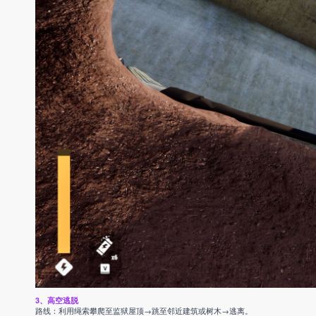
3、高空逃脱
路线：利用绳索攀爬至监狱屋顶→跳至邻近建筑或树木→逃离。