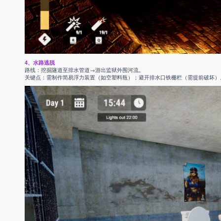
4、水路逃脱
路线：挖掘隧道至排水管道→游出监狱外围河流。
关键点：需制作简易浮力装置（如空塑料瓶）；避开排水口铁栅栏（需提前破坏）