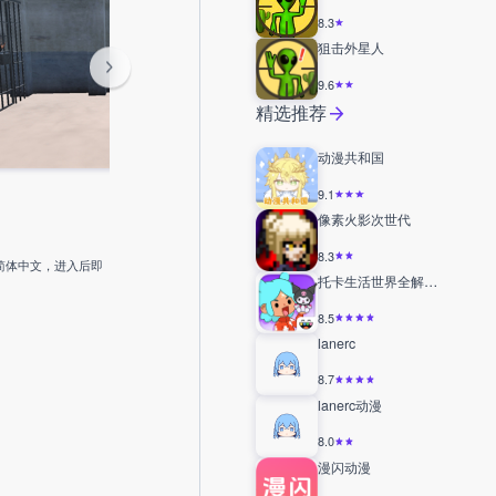
8.3
狙击外星人
9.6
精选推荐
动漫共和国
9.1
像素火影次世代
8.3
简体中文，进入后即
托卡生活世界全解锁版
8.5
lanerc
8.7
lanerc动漫
8.0
漫闪动漫