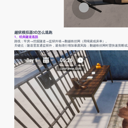
越狱模拟器3D怎么逃跑
1、经典隧道逃脱
路线：牢房→挖掘隧道→监狱外墙→翻越铁丝网（用绳索或床单）。
关键点：隧道需直通监狱外，避免绕行增加暴露风险；翻越铁丝网时需快速剪断或