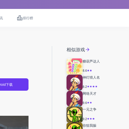
讯
排行榜
相似游戏
糖葫芦达人
8.6
神灯猜人名
roid下载
8.2
网络天才
9.6
一元之争
9.2
你狙我躲