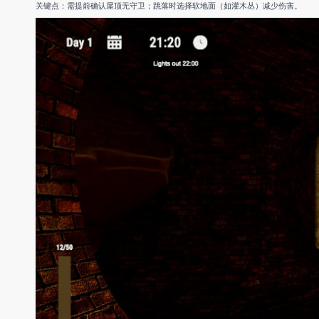
关键点：需提前确认屋顶无守卫；跳落时选择软地面（如灌木丛）减少伤害。