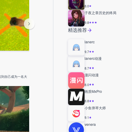
8.0
子夜之章历史的终局
9.8
精选推荐
lanerc
9.7
lanerc动漫
8.7
漫闪动漫
直到自己成为一名大
8.0
画质MxPro
8.8
小鱼弹琴大师
9.1
venera