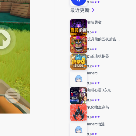
9.8
最近更新
靠装勇者
9.5
玩具熊的五夜后宫6披萨店模拟器
8.4
奶茶店模拟器
9.2
lanerc
9.8
咖啡心语3东京
8.6
氧化物生存岛
9.6
lanerc动漫
9.6