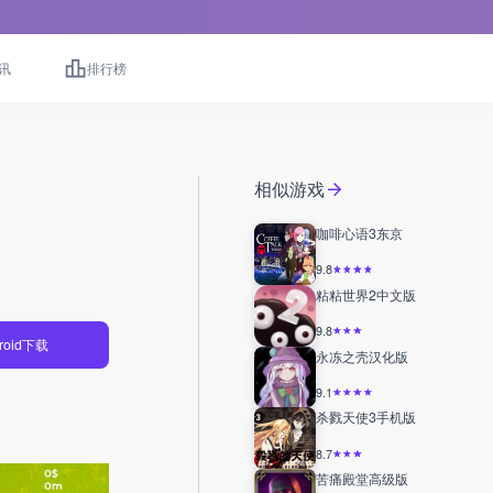
讯
排行榜
相似游戏
咖啡心语3东京
9.8
粘粘世界2中文版
9.8
roid下载
永冻之壳汉化版
9.1
杀戮天使3手机版
8.7
苦痛殿堂高级版