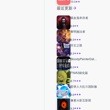
10.0
最近更新
吸血鬼幸存者
9.9
黎明施法者
8.5
符文之骰
9.3
BloodyPainterDatingSim
8.0
FNIA3娘化版
8.7
姜饼人大乱斗国际服
8.6
像素火影五影斑
9.3