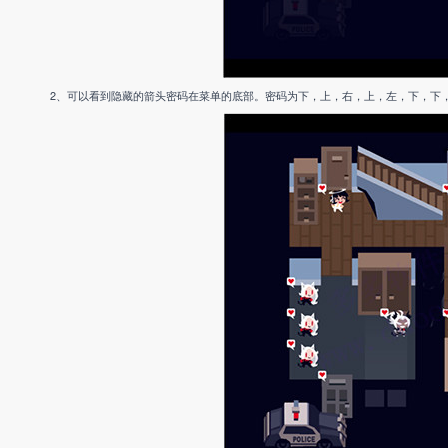
2、可以看到隐藏的箭头密码在菜单的底部。密码为下，上，右，上，左，下，下