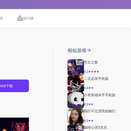
讯
排行榜
相似游戏
符文之骰
9.2
二击必杀手机版
roid下载
9.8
小骨英雄杀手手机版
9.2
我打不过漂亮的她们
9.2
咖啡心语3东京