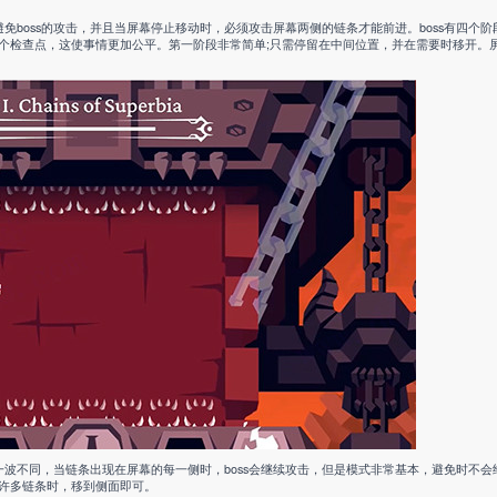
boss的攻击，并且当屏幕停止移动时，必须攻击屏幕两侧的链条才能前进。boss有四个
个检查点，这使事情更加公平。第一阶段非常简单;只需停留在中间位置，并在需要时移开。
波不同，当链条出现在屏幕的每一侧时，boss会继续攻击，但是模式非常基本，避免时不会
许多链条时，移到侧面即可。