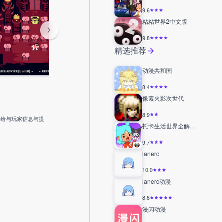
9.6
粘粘世界2中文版
9.8
精选推荐
动漫共和国
8.4
像素火影次世代
8.9
会给与玩家信息与提
托卡生活世界全解锁版
9.7
lanerc
10.0
lanerc动漫
8.8
漫闪动漫