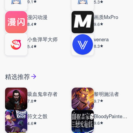
9.1
5.3
漫闪动漫
画质MxPro
8.4
9.6
小鱼弹琴大师
venera
8.3
5.4
精选推荐
吸血鬼幸存者
黎明施法者
7.8
9.7
符文之骰
BloodyPainterDatingSim
9.6
4.6