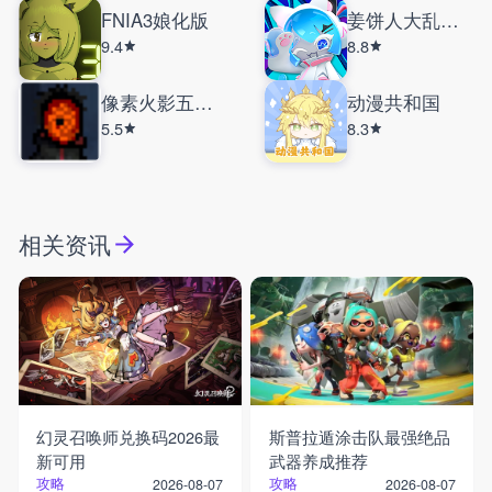
FNIA3娘化版
姜饼人大乱斗国际服
9.4
8.8
像素火影五影斑
动漫共和国
5.5
8.3
相关资讯
幻灵召唤师兑换码2026最
斯普拉遁涂击队最强绝品
新可用
武器养成推荐
攻略
攻略
2026-08-07
2026-08-07