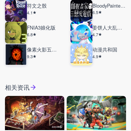
符文之骰
BloodyPainterDatingSim
6.5
4.1
FNIA3娘化版
姜饼人大乱斗国际服
6.8
4.7
像素火影五影斑
动漫共和国
9.3
4.9
相关资讯