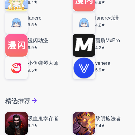
6.4
6.9
lanerc
lanerc动漫
9.5
4.2
漫闪动漫
画质MxPro
6.9
4.2
小鱼弹琴大师
venera
5.9
9.5
精选推荐
吸血鬼幸存者
黎明施法者
9.2
7.4