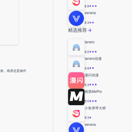
8.9
venera
8.3
精选推荐
lanerc
8.0
lanerc动漫
9.9
音效、画质还是操作
漫闪动漫
9.3
画质MxPro
9.0
小鱼弹琴大师
8.3
venera