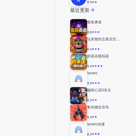
8.0
最近更新
靠装勇者
8.6
玩具熊的五夜后宫6披萨店模拟器
8.4
奶茶店模拟器
9.4
lanerc
9.9
咖啡心语3东京
8.2
氧化物生存岛
9.0
lanerc动漫
8.3