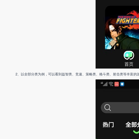
2、以全部分类为例，可以看到益智类、竞速、策略类、格斗类、射击类等丰富的