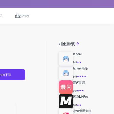
讯
排行榜
相似游戏
lanerc
9.9
lanerc动漫
roid下载
9.5
漫闪动漫
9.2
画质MxPro
8.0
小鱼弹琴大师