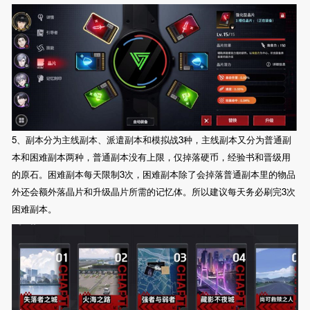
5、副本分为主线副本、派遣副本和模拟战3种，主线副本又分为普通副
本和困难副本两种，普通副本没有上限，仅掉落硬币，经验书和晋级用
的原石。困难副本每天限制3次，困难副本除了会掉落普通副本里的物品
外还会额外落晶片和升级晶片所需的记忆体。所以建议每天务必刷完3次
困难副本。