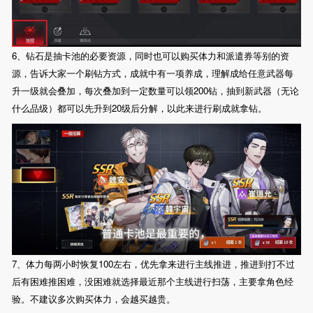
6、钻石是抽卡池的必要资源，同时也可以购买体力和派遣券等别的资
源，告诉大家一个刷钻方式，成就中有一项养成，理解成给任意武器每
升一级就会叠加，每次叠加到一定数量可以领200钻，抽到新武器（无论
什么品级）都可以先升到20级后分解，以此来进行刷成就拿钻。
7、体力每两小时恢复100左右，优先拿来进行主线推进，推进到打不过
后有困难推困难，没困难就选择最近那个主线进行扫荡，主要拿角色经
验。不建议多次购买体力，会越买越贵。