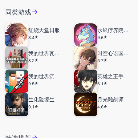
同类游戏
红烧天堂日服
水银疗养院完整版
8.4
9.6
我的世界瓦瓦战区
时空心语国际服
8.2
5.7
我的世界沉浸式战斗
英雄之王手机版
9.5
6.1
生化险境生存兵种
月光雕刻师
9.1
4.6
精选推荐