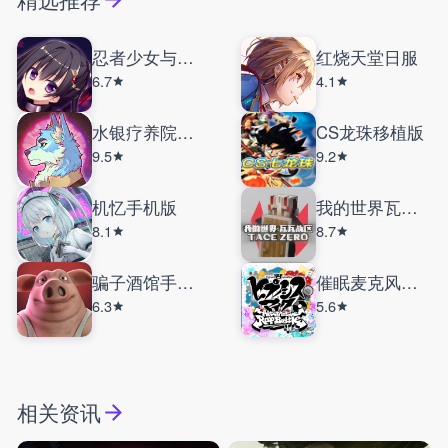
忍者少女与都市妖团
红烧天堂日服
6.7
4.1
水银疗养院完整版
CS龙珠移植版
9.5
9.2
机忆手机版
我的世界瓦瓦战区
8.1
8.7
骗子酒馆手机版
催眠麦克风日服
6.3
5.6
相关资讯