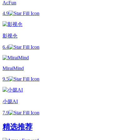
AcFun
4.9
影视仓
6.4
MiraiMind
9.5
小懿AI
7.9
精选推荐