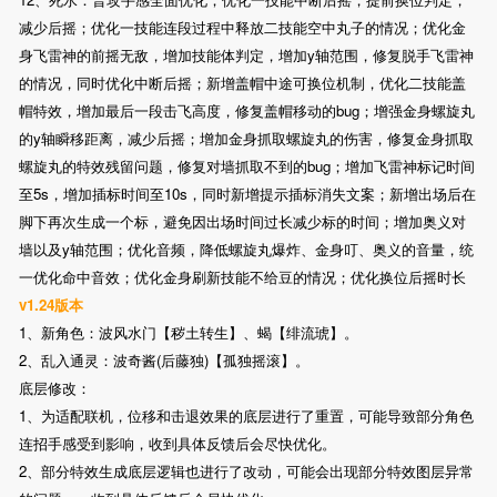
减少后摇；优化一技能连段过程中释放二技能空中丸子的情况；优化金
身飞雷神的前摇无敌，增加技能体判定，增加y轴范围，修复脱手飞雷神
的情况，同时优化中断后摇；新增盖帽中途可换位机制，优化二技能盖
帽特效，增加最后一段击飞高度，修复盖帽移动的bug；增强金身螺旋丸
的y轴瞬移距离，减少后摇；增加金身抓取螺旋丸的伤害，修复金身抓取
螺旋丸的特效残留问题，修复对墙抓取不到的bug；增加飞雷神标记时间
至5s，增加插标时间至10s，同时新增提示插标消失文案；新增出场后在
脚下再次生成一个标，避免因出场时间过长减少标的时间；增加奥义对
墙以及y轴范围；优化音频，降低螺旋丸爆炸、金身叮、奥义的音量，统
一优化命中音效；优化金身刷新技能不给豆的情况；优化换位后摇时长
v1.24版本
1、新角色：波风水门【秽土转生】、蝎【绯流琥】。
2、乱入通灵：波奇酱(后藤独)【孤独摇滚】。
底层修改：
1、为适配联机，位移和击退效果的底层进行了重置，可能导致部分角色
连招手感受到影响，收到具体反馈后会尽快优化。
2、部分特效生成底层逻辑也进行了改动，可能会出现部分特效图层异常