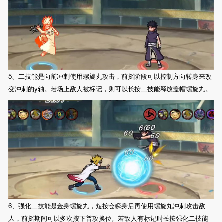
5、二技能是向前冲刺使用螺旋丸攻击，前摇阶段可以控制方向转身来改
变冲刺的y轴。若场上敌人被标记，则可以长按二技能释放盖帽螺旋丸。
6、强化二技能是金身螺旋丸，短按会瞬身后再使用螺旋丸冲刺攻击敌
人，前摇期间可以多次按下普攻换位。若敌人有标记时长按强化二技能