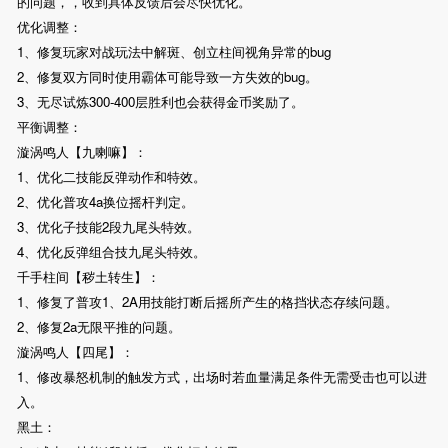
的问题，，收到具体反馈后会尽快优化。
优化调整：
1、修复玩家对战玩法中解斑、创立柱间视角异常的bug
2、修复双方同时使用霸体可能导致一方失效的bug。
3、无尽试炼300-400层胜利也会获得金币奖励了。
平衡调整：
漩涡鸣人【九喇嘛】：
1、优化二技能反弹动作和特效。
2、优化普攻4a换位摇杆判定。
3、优化子技能2段九尾头特效。
4、优化反弹组合技九尾头特效。
千手柱间【秽土转生】：
1、修复了普攻1、2A用技能打断后摇所产生的格挡状态存续问题。
2、修复2a无限平推的问题。
漩涡鸣人【四尾】：
1、修改暴怒机制的触发方式，出场时若血量满足条件无需受击也可以进
入。
黑土：