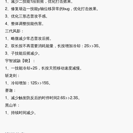
1、减少二技能1段前摇，优化打击效果。
2、修复墙边一技能y轴位移异常的bug，优化打击效果。
3、优化三形态普攻手感。
4、整体调整技能伤害。
三代风影：
1、略微减少常态普攻后摇。
2、双长按不再需要消耗能量，长按增加冷却：2S>>3S。
3、子技能后摇减少。
宇智波鼬【晓】：
1、一技能冷却+2S，长按天照移动速度减慢。
斩龙剑：
1、冷却增加：12S>>15S。
赛迦：
1、减少触发防反后的时停时间2.6S>>2.3S。
黑山羊：
1、持续时间减少。