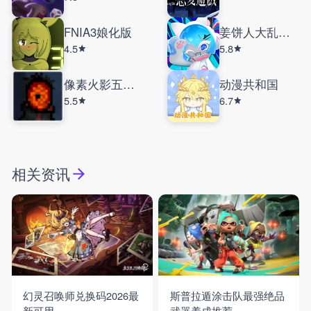
FNIA3娘化版
姜饼人大乱斗国际服
4.5
5.8
像素火影五影斑
动漫共和国
5.5
6.7
相关资讯
幻灵召唤师兑换码2026最
斯普拉遁涂击队最强绝品
新可用
武器养成推荐