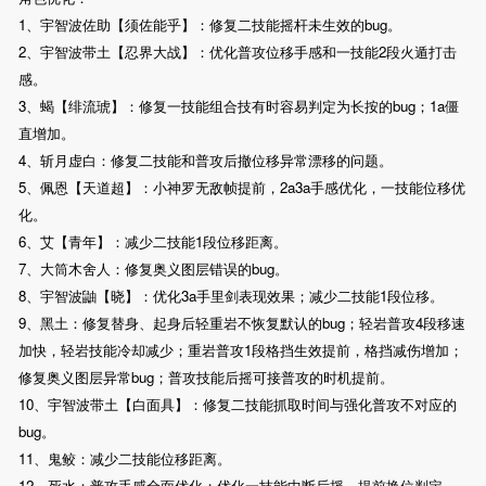
1、宇智波佐助【须佐能乎】：修复二技能摇杆未生效的bug。
2、宇智波带土【忍界大战】：优化普攻位移手感和一技能2段火遁打击
感。
3、蝎【绯流琥】：修复一技能组合技有时容易判定为长按的bug；1a僵
直增加。
4、斩月虚白：修复二技能和普攻后撤位移异常漂移的问题。
5、佩恩【天道超】：小神罗无敌帧提前，2a3a手感优化，一技能位移优
化。
6、艾【青年】：减少二技能1段位移距离。
7、大筒木舍人：修复奥义图层错误的bug。
8、宇智波鼬【晓】：优化3a手里剑表现效果；减少二技能1段位移。
9、黑土：修复替身、起身后轻重岩不恢复默认的bug；轻岩普攻4段移速
加快，轻岩技能冷却减少；重岩普攻1段格挡生效提前，格挡减伤增加；
修复奥义图层异常bug；普攻技能后摇可接普攻的时机提前。
10、宇智波带土【白面具】：修复二技能抓取时间与强化普攻不对应的
bug。
11、鬼鲛：减少二技能位移距离。
12、死水：普攻手感全面优化；优化一技能中断后摇，提前换位判定，