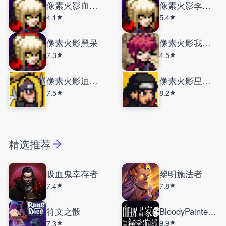
像素火影血雾暗部
像素火影李洛克
4.1
5.4
像素火影黑呆
像素火影我爱罗
7.3
4.5
像素火影迪达拉晓
像素火影星空饿狼
7.5
8.2
精选推荐
吸血鬼幸存者
黎明施法者
7.4
7.8
符文之骰
BloodyPainterDatingSim
9.9
7.3