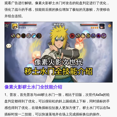
观看广告进行解锁。像素火影秽土水门对攻击的轮盘判定进行了优化，
强化了战斗的手感，技能前后摇的换位增加了极短的无敌帧，方便移动
并组合连招。
像素火影秽土水门全技能介绍
1、普攻，首先普攻与old秽土水门一致，相比于旧版，次世代4a5a的轮
盘判定都得到了优化，可以很轻松的斜上踢或插上下标，同时插标的手
感也得到了优化，在墙角插标拉扯敌人更加方便了。秽土水门可以在5a
插标时按一二技能，可以快速落地并在场上完成插标换位的操作。