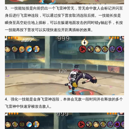
3、一技能短按是向前扔出一个飞雷神苦无，苦无命中敌人会标记并闪至
身后进行飞雷神连段，可以通过按下普攻取消连段后摇。一技能长按是
瞬身至高空处往地上插标，可以在躲避地面攻击的同时错y轴起手，长按
一技能再按下普攻可以实现快速拉开距离插标的效果。
4、强化一技能是金身飞雷神连段，本体会无敌一段时间并在释放的多个
飞雷神中快速穿梭攻击敌人。