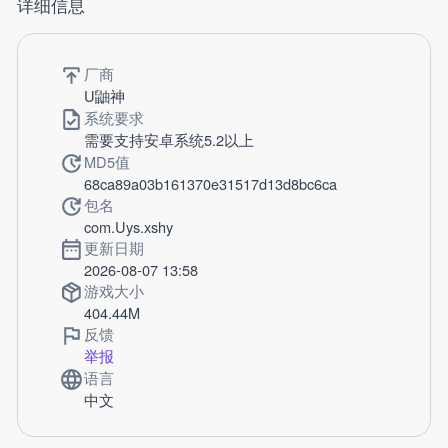
详细信息
厂商
U鼬神
系统要求
需要支持安卓系统5.2以上
MD5值
68ca89a03b161370e31517d13d8bc6ca
包名
com.Uys.xshy
更新日期
2026-08-07 13:58
游戏大小
404.44M
反馈
举报
语言
中文