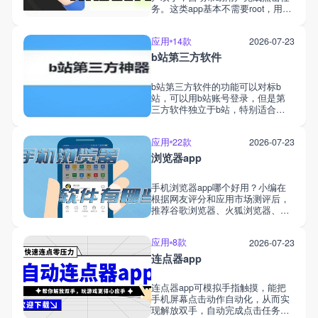
务。这类app基本不需要root，用户
能设置命令，软件后台会帮助大家
完成点击任务，自动点击屏幕，从
应用
14款
2026-07-23
而帮助大家提高游戏通过速度。连
点器使用全程都很安全，游戏迷们
b站第三方软件
可以放心使用。
b站第三方软件的功能可以对标b
站，可以用b站账号登录，但是第
三方软件独立于b站，特别适合低
配置手机用户。像PiliPlus、bilimiao
等都是哔哩哔哩的第三方客户端，
应用
22款
2026-07-23
可以同步b站的播放记录、关注列
表、个人帖子等，但是去除了会
浏览器app
员，能直接免费使用。第三方软件
的布局简单，保留了缓存、评论、
手机浏览器app哪个好用？小编在
收藏、弹幕等功能，对手机设备的
根据网友评分和应用市场测评后，
要求也更低。
推荐谷歌浏览器、火狐浏览器、
bing、duckduckgo等，兼备搜索速
度与安全，有的也接入了ai大模
应用
8款
2026-07-23
型，为用户提供了安全、极速、稳
定的搜索平台，大家能设置个性化
连点器app
界面，搜索一切想要的内容。
连点器app可模拟手指触摸，能把
手机屏幕点击动作自动化，从而实
现解放双手，自动完成点击任务。