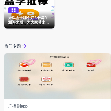
础小白也能这些ai人工智能软件快速生成想要的内
容，从而极大的便捷日常办公和生活。
游戏盒子哪个好?小编在
测评之后，为大家带来了
2025年最好用又不收费的
游戏盒子，分别是7723游
戏盒子、虫虫助手、光环
助手、steam、870游
戏、八门神器、
热门专题
TapTap、软天空、葫芦
侠等等，这里小编不一一
列举，所有游戏盒子都涵
盖了丰富的游戏资源，入
驻了专业的游戏up主，大
家可以找到任何热游或最
新上线、up自制游戏。另
外每个游戏盒子的侧重内
容不一样，大家完全能根
据自己的需求自由选择
广播剧app