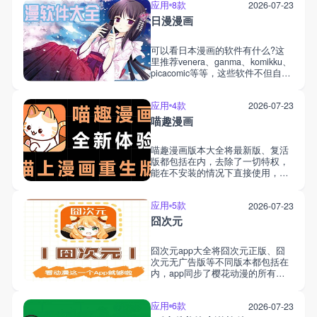
应用
8款
2026-07-23
是完全不用代码，也不需要编程基
础就能快速制作编辑游戏，不管是
日漫漫画
新手小白还是专业人士都适用，大
家能直接在手机上制作游戏并导出
可以看日本漫画的软件有什么?这
分享。
里推荐venera、ganma、komikku、
picacomic等等，这些软件不但自带
丰富漫画资源，还支持导入漫画源
或漫画插画，可自定义漫画地址，
应用
4款
2026-07-23
搜索想看的日本漫画，在线或是离
线阅读。app会实时更新最新日漫
喵趣漫画
资源，大家可第一时间看到最新日
漫剧情，直接在手机上任意看日
喵趣漫画版本大全将最新版、复活
漫。
版都包括在内，去除了一切特权，
能在不安装的情况下直接使用，白
嫖全网漫画资源。有了喵趣漫画
app，不管是看国漫、日漫还是同
应用
5款
2026-07-23
人漫画等都支持，大家直接搜索就
能找到，所有漫画都是高清全彩画
囧次元
质，还能将漫画下载下来，离线阅
读。
囧次元app大全将囧次元正版、囧
次元无广告版等不同版本都包括在
内，app同步了樱花动漫的所有番
剧，为广大动漫迷们提供了纯净的
追番平台，大家能在软件中找到全
应用
6款
2026-07-23
球动漫资源，在线或离线无广告追