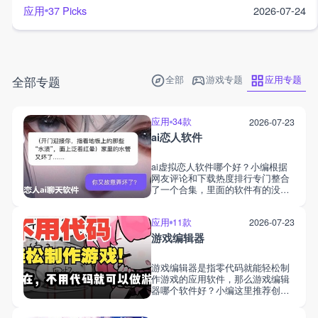
应用
37 Picks
2026-07-24
应用专题
全部专题
全部
游戏专题
应用
34款
2026-07-23
ai恋人软件
ai虚拟恋人软件哪个好？小编根据
网友评论和下载热度排行专门整合
了一个合集，里面的软件有的没有
限制词，有的不受语言限制，有的
还内置超丰富的ai模型，打造了一
应用
11款
2026-07-23
个超逼真的虚拟世界，你可以自由
与喜欢的ai，深度沉浸的聊天对
游戏编辑器
话，感受虚拟恋人的互交乐趣，轻
松拥有专属恋人伴侣。
游戏编辑器是指零代码就能轻松制
作游戏的应用软件，那么游戏编辑
器哪个软件好？小编这里推荐创游
世界、唤境、剧本编辑器、
gdevelop等等，这些软件的共性就