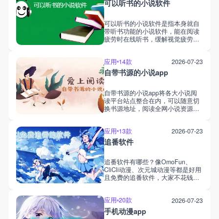
漫。观看过程可实时弹幕交流、切
可以听书的小说软件
换播放路线、设置播放画质还有投
屏到电视上...是大家必备的追番神
可以听书的小说软件是指本身就自
器。
带听书功能的小说软件，能在阅读
疲劳时在线听书，缓解视觉疲劳。
这里小编整合了一个专门的合集，
将天天追书、猫番阅读、小小阅
应用
14款
2026-07-23
读、黑猫小说等都包括在内，支持
听书的同时还拥有纯净的阅读界
自带书源的小说app
面，能满足大家多元化的阅读需
求。
自带书源的小说app将各大小说阅
读平台站点整合在内，可以随意切
换书源地址，阅读全网小说资源。
这些小说app除了自带书源外，有
的也支持导入外部书源，其中一些
应用
13款
2026-07-23
甚至还能在一个软件中看小说看漫
画，绝对是小说爱好者的福音。想
追番软件
看什么小说，直接搜索，平台会罗
列出几乎全网的站点资源，大家能
追番软件有哪些？像OmoFun、
随意进入阅读小说。
CliCli动漫、次元城动漫等都是好用
且免费的追番软件，大家不花钱就
能第一时间看到喜欢的番剧。这类
追番app里包括的动漫题材也多
应用
20款
2026-07-23
样，有的还是无广告、可发弹幕、
支持投屏的，用户能白嫖全网番剧
手机动漫app
资源，追番看动漫。