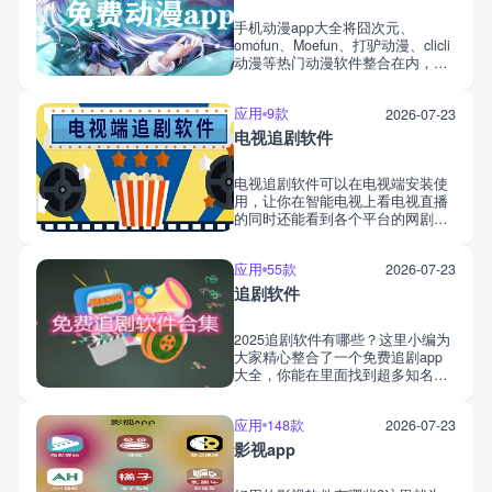
手机动漫app大全将囧次元、
omofun、Moefun、打驴动漫、clicli
动漫等热门动漫软件整合在内，大
家能在不登录、不注册、不看广告
的情况下看动漫，在线或离线看动
应用
9款
2026-07-23
漫。免费动漫app合集里有的动漫
软件还支持投屏，可将屏幕投放到
电视追剧软件
电视上，享受大屏追番。手机动漫
app合集里所有的应用小编都测试
电视追剧软件可以在电视端安装使
过了，大家可以放心下载追漫。
用，让你在智能电视上看电视直播
的同时还能看到各个平台的网剧资
源。电视追剧软件合集里的每一款
app都有着丰富的电视剧资源、动
应用
55款
2026-07-23
漫资源、电影资源还有综艺资源，
并且都有多条播放路线，所有视频
追剧软件
画质也是高清无损的，大家能根据
家的网络情况随意切换播放路线，
2025追剧软件有哪些？这里小编为
在智能电视上享受大屏追剧。
大家精心整合了一个免费追剧app
大全，你能在里面找到超多知名好
用的影视软件，且很多是无广告、
有弹幕还可以投屏的，像懒懒视
应用
148款
2026-07-23
频、大师兄影视、天空视频、小柿
子、小柠檬等等，这里不一一举
影视app
例，这类都可以追剧。并且这些
app都能在不注册不登录的情况