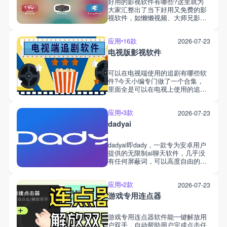
好用的影视软件有哪些?这里就为
下，直接追剧哦。
大家汇整出了当下好用又免费的影
视软件，如懒懒视频、大师兄影
视、影视仓、 追剧达人等等，这些
影视软件几乎涵盖了全球影视资
应用
16款
2026-07-23
源，不管是看国产剧、韩剧、日
剧、泰剧还是欧美剧等都可以，支
电视版影视软件
持观看vip影片的同时会及时更新剧
集，视频基本都是高清或4k画质，
可以在电视端使用的追剧有哪些软
在追剧时还可以投屏、缓存等，有
件?今天小编专门做了一个合集，
的还支持在手机和电视双端安装使
里面全是可以在电视上使用的追剧
用。
软件，像知名的影视仓、电视家、
小苹果影视盒子、小飞电视等等都
应用
3款
2026-07-23
包括在内，里面所有影片一律无广
告，除了看电视外，还能看到最新
dadyai
电视直播，兼具地方卫视、网剧还
有直播功能，能满足用户不同的追
dadyai即dady，一款专为安卓用户
剧需求。
提供的无限制ai聊天软件，几乎没
有任何屏蔽词，可以高度自由的与
ai深度对话。平台里的ai不但种类
丰富，还有着超强的活人感，几乎
应用
2款
2026-07-23
可以与真人媲美，大家还能随意切
换聊天模型、制定特定场景与喜欢
游戏专用连点器
的ai互交。在超逼真的环境中，打
造专属虚拟ai伴侣。
游戏专用连点器软件能一键解放用
户双手，自动帮助用户完成点击任