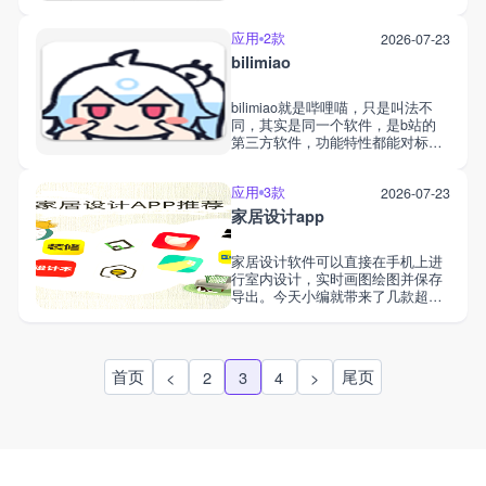
连点器app能被广泛的用在游戏、
抢票、刷视频、办公重复表单等不
应用
2款
2026-07-23
同领域，大家可自由设置手势组
合，定时触发点击命令，让事情可
bilimiao
以事半功倍。
bilimiao就是哔哩喵，只是叫法不
同，其实是同一个软件，是b站的
第三方软件，功能特性都能对标b
站，为广大二次元爱好者提供了趣
味的追番交流平台。app涉及番
应用
3款
2026-07-23
剧、影视、音乐、游戏、美妆等等
不同领域，也入驻了超多的up主，
家居设计app
里面的视频和帖子更新也超及时，
用户可以自由关注，下载视频，在
家居设计软件可以直接在手机上进
追番的同时与平台上其他人互动交
行室内设计，实时画图绘图并保存
流。
导出。今天小编就带来了几款超好
用的家居设计软件，就算是装修小
白也能秒上手，即学即用。这些软
件提供的设计工具多样，有的还接
入了ai大模型，可以一键生图并导
首页
尾页
<
2
3
4
>
出，为用户带去了一站式的家居设
计服务。