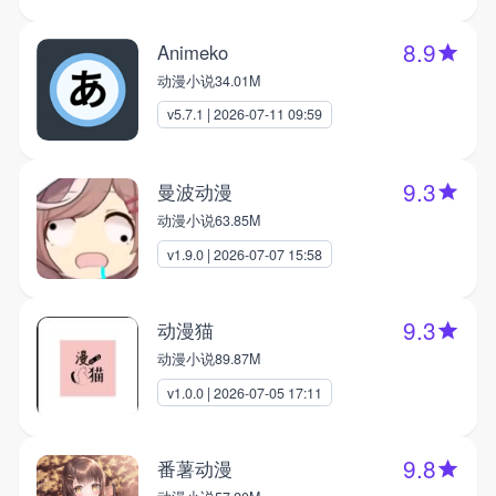
8.9
Animeko
动漫小说
34.01M
v5.7.1 | 2026-07-11 09:59
9.3
曼波动漫
动漫小说
63.85M
v1.9.0 | 2026-07-07 15:58
9.3
动漫猫
动漫小说
89.87M
v1.0.0 | 2026-07-05 17:11
9.8
番薯动漫