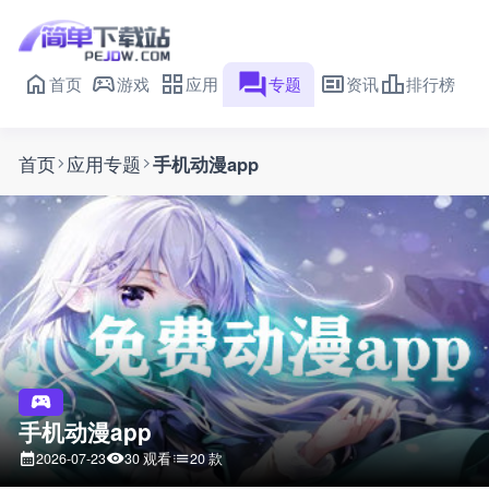
首页
游戏
应用
专题
资讯
排行榜
首页
应用专题
手机动漫app
手机动漫app
30 观看
20 款
2026-07-23