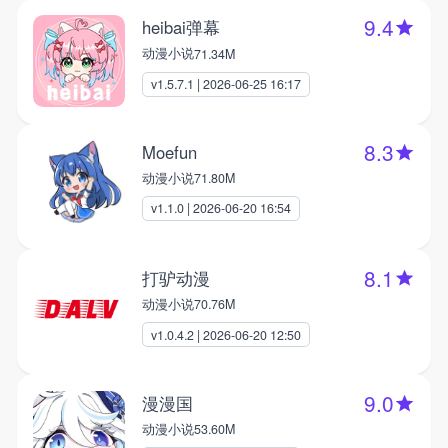
9.4
heibai弹幕
动漫小说
71.34M
v1.5.7.1 | 2026-06-25 16:17
8.3
Moefun
动漫小说
71.80M
v1.1.0 | 2026-06-20 16:54
8.1
打驴动漫
动漫小说
70.76M
v1.0.4.2 | 2026-06-20 12:50
9.0
漫漫国
动漫小说
53.60M