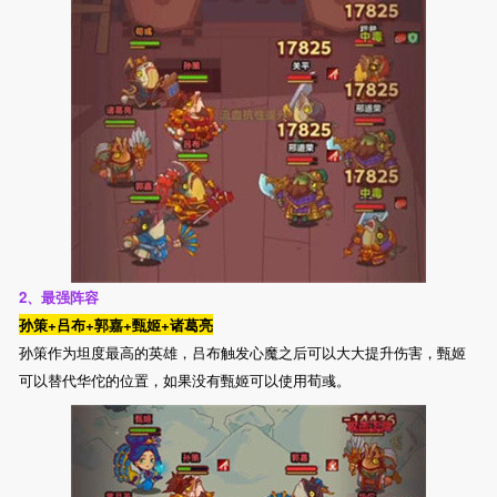
2、最强阵容
孙策+吕布+郭嘉+甄姬+诸葛亮
孙策作为坦度最高的英雄，吕布触发心魔之后可以大大提升伤害，甄姬
可以替代华佗的位置，如果没有甄姬可以使用荀彧。