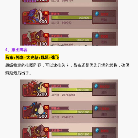
4、推图阵容
吕布+郭嘉+太史慈+魏延+张飞
超级稳定的推图阵容，可以速推关卡，吕布还是优先升满的武将，确保
魏延最后出手。