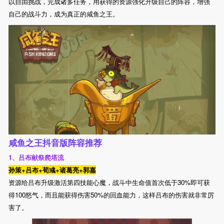
以自由挑战，完成诸多任务，用获得的资源强化升级自己的阵容，增强
自己的战斗力，成为真正的咸鱼之王。
咸鱼之王抖音版阵容推荐
1、吕布献祭爬塔流
孙策+吕布+荀彧+诸葛亮+郭嘉
资源给吕布升级激活第四技能心魔，战斗中生命值首次低于30%即可获
得100怒气，而且能获得伤害50%的回血能力，这样吕布的伤害就非常厉
害了。