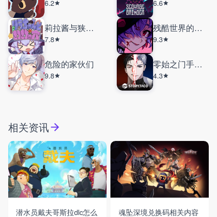
6.2
6.6
莉拉酱与狭窄洞窟
残酷世界的拯救之道
7.8
9.3
危险的家伙们
零始之门手机版
9.8
4.3
相关资讯
潜水员戴夫哥斯拉dlc怎么
魂坠深境兑换码相关内容