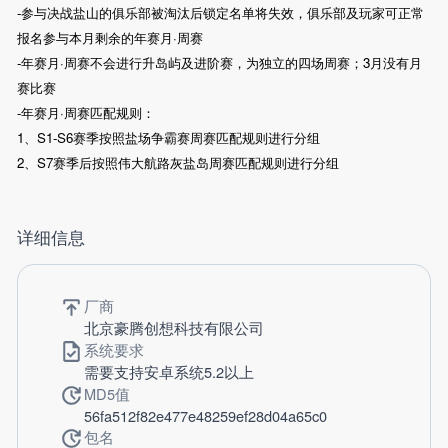
-参与决战盐山的俱乐部被淘汰后锁定名单将失效，俱乐部及玩家可正常
报名参与本月剩余的年赛月·周赛
-年赛月·周赛不会进行升岛屿及进阶赛，为独立的四场周赛；3月没有月
赛比赛
-年赛月·周赛匹配规则：
1、S1-S6赛季按照盐场争霸赛周赛匹配规则进行分组
2、S7赛季后按照伟大航路灰盐岛周赛匹配规则进行分组
详细信息
厂商
北京豪腾创想科技有限公司
系统要求
需要支持安卓系统5.2以上
MD5值
56fa512f82e477e48259ef28d04a65c0
包名