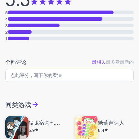
5
4
3
2
1
全部评论
最相关
最多赞
最新的
同类游戏
猛鬼宿舍七彩魔盒
糖葫芦达人
5.9
8.4