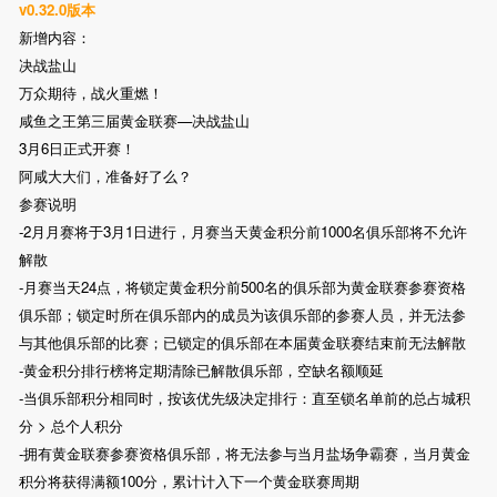
v0.32.0版本
新增内容：
决战盐山
万众期待，战火重燃！
咸鱼之王第三届黄金联赛—决战盐山
3月6日正式开赛！
阿咸大大们，准备好了么？
参赛说明
-2月月赛将于3月1日进行，月赛当天黄金积分前1000名俱乐部将不允许
解散
-月赛当天24点，将锁定黄金积分前500名的俱乐部为黄金联赛参赛资格
俱乐部；锁定时所在俱乐部内的成员为该俱乐部的参赛人员，并无法参
与其他俱乐部的比赛；已锁定的俱乐部在本届黄金联赛结束前无法解散
-黄金积分排行榜将定期清除已解散俱乐部，空缺名额顺延
-当俱乐部积分相同时，按该优先级决定排行：直至锁名单前的总占城积
分 > 总个人积分
-拥有黄金联赛参赛资格俱乐部，将无法参与当月盐场争霸赛，当月黄金
积分将获得满额100分，累计计入下一个黄金联赛周期