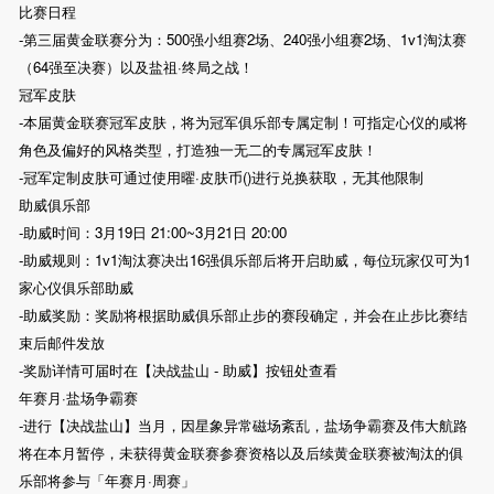
比赛日程
-第三届黄金联赛分为：500强小组赛2场、240强小组赛2场、1v1淘汰赛
（64强至决赛）以及盐祖·终局之战！
冠军皮肤
-本届黄金联赛冠军皮肤，将为冠军俱乐部专属定制！可指定心仪的咸将
角色及偏好的风格类型，打造独一无二的专属冠军皮肤！
-冠军定制皮肤可通过使用曜·皮肤币()进行兑换获取，无其他限制
助威俱乐部
-助威时间：3月19日 21:00~3月21日 20:00
-助威规则：1v1淘汰赛决出16强俱乐部后将开启助威，每位玩家仅可为1
家心仪俱乐部助威
-助威奖励：奖励将根据助威俱乐部止步的赛段确定，并会在止步比赛结
束后邮件发放
-奖励详情可届时在【决战盐山 - 助威】按钮处查看
年赛月·盐场争霸赛
-进行【决战盐山】当月，因星象异常磁场紊乱，盐场争霸赛及伟大航路
将在本月暂停，未获得黄金联赛参赛资格以及后续黄金联赛被淘汰的俱
乐部将参与「年赛月·周赛」