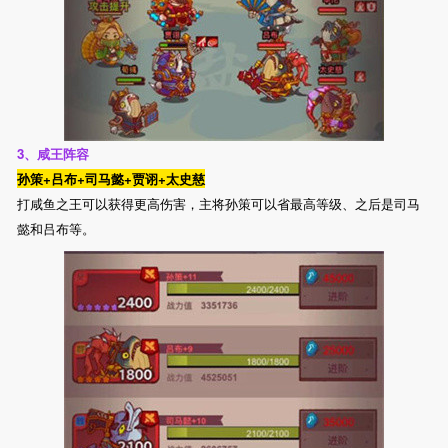
3、咸王阵容
孙策+吕布+司马懿+贾诩+太史慈
打咸鱼之王可以获得更高伤害，主将孙策可以省最高等级、之后是司马
懿和吕布等。