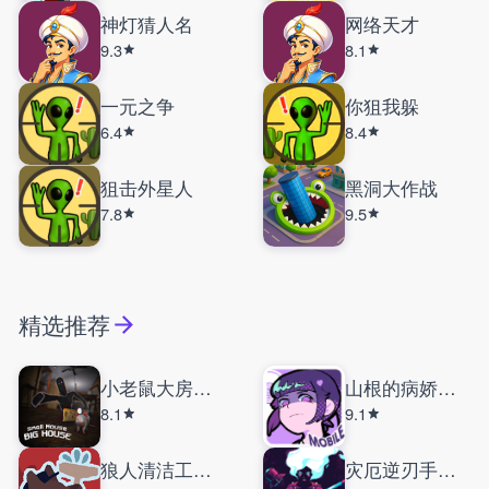
神灯猜人名
网络天才
9.3
8.1
一元之争
你狙我躲
6.4
8.4
狙击外星人
黑洞大作战
7.8
9.5
精选推荐
小老鼠大房子手机版
山根的病娇爱情生活
8.1
9.1
狼人清洁工模拟器
灾厄逆刃手机版