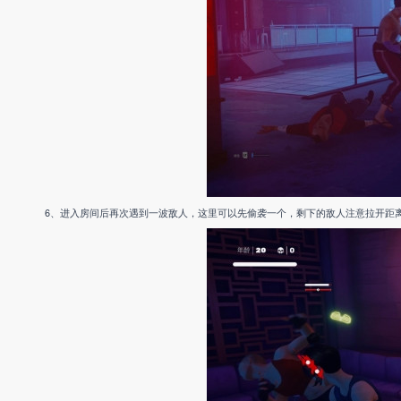
6、进入房间后再次遇到一波敌人，这里可以先偷袭一个，剩下的敌人注意拉开距