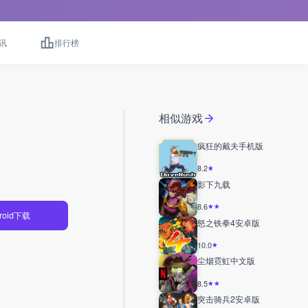
讯
排行榜
相似游戏
疯狂的戴夫手机版
8.2
影下九载
8.6
roid下载
怒之铁拳4安卓版
10.0
尘烟霓虹中文版
8.5
突击骑兵2安卓版