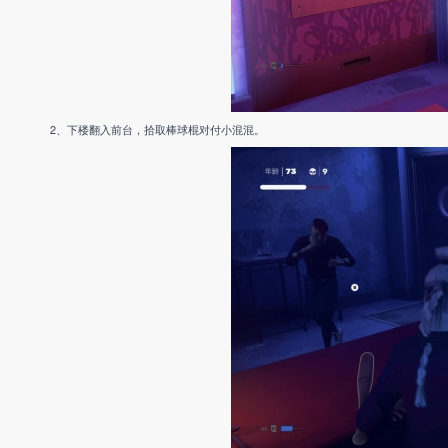
2、下楼翻入前台，拾取棒球棍对付小混混。