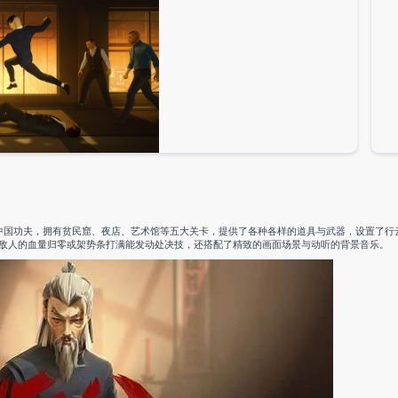
了中国功夫，拥有贫民窟、夜店、艺术馆等五大关卡，提供了各种各样的道具与武器，设置了行
敌人的血量归零或架势条打满能发动处决技，还搭配了精致的画面场景与动听的背景音乐。