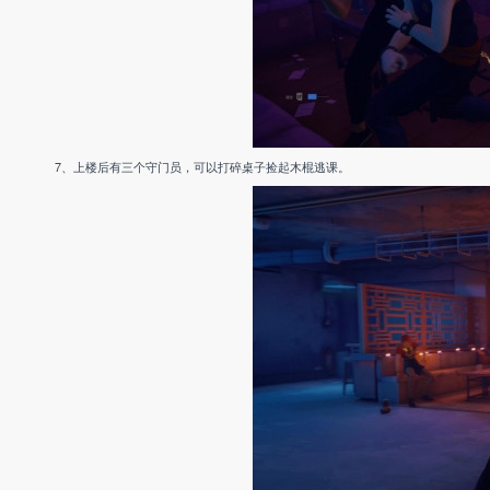
7、上楼后有三个守门员，可以打碎桌子捡起木棍逃课。