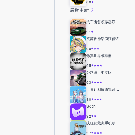
8.0
最近更新
汽车出售模拟器汉化版
9.1
克苏鲁神话疯狂低语
9.0
修真世界模拟器
9.5
公路骑手中文版
9.3
世界计划缤纷舞台台服
9.0
Skich
9.2
疯狂的戴夫手机版
9.7