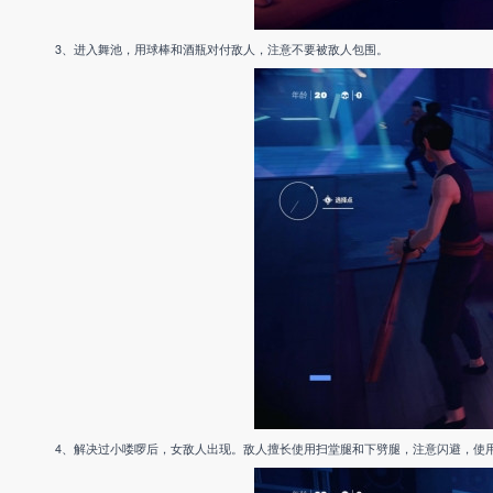
3、进入舞池，用球棒和酒瓶对付敌人，注意不要被敌人包围。
4、解决过小喽啰后，女敌人出现。敌人擅长使用扫堂腿和下劈腿，注意闪避，使