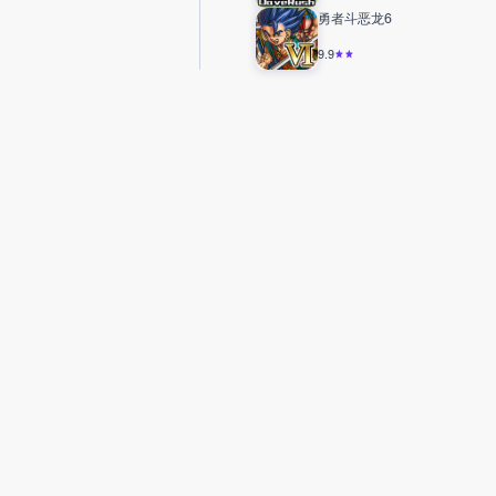
勇者斗恶龙6
9.9