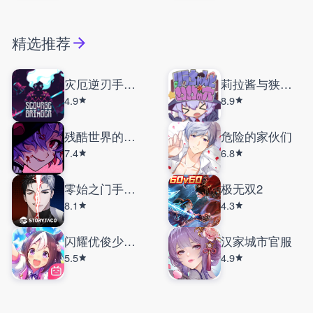
精选推荐
灾厄逆刃手机版
莉拉酱与狭窄洞窟
4.9
8.9
残酷世界的拯救之道
危险的家伙们
7.4
6.8
零始之门手机版
极无双2
8.1
4.3
闪耀优俊少女国服
汉家城市官服
5.5
4.9