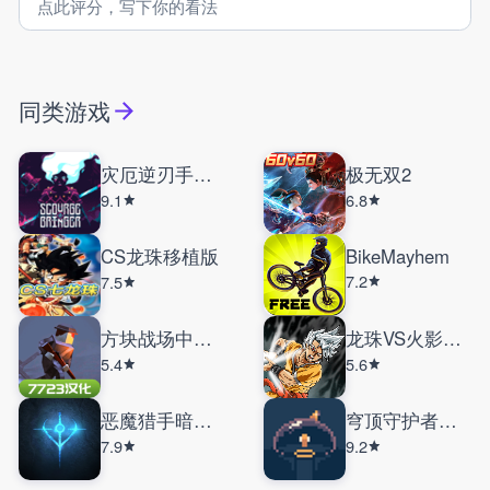
同类游戏
灾厄逆刃手机版
极无双2
9.1
6.8
CS龙珠移植版
BikeMayhem
7.2
7.5
方块战场中文版
龙珠VS火影手机版
5.4
5.6
恶魔猎手暗影世界
穹顶守护者手机版
7.9
9.2