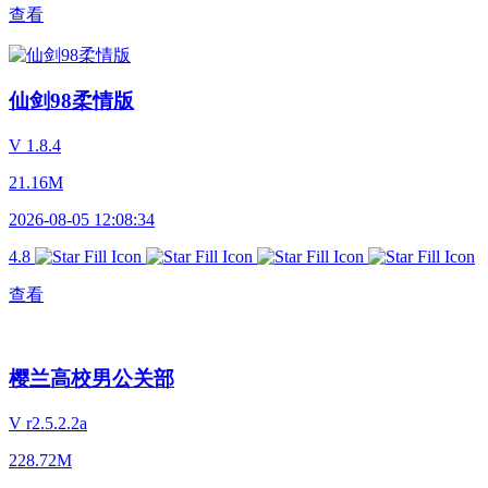
查看
仙剑98柔情版
V 1.8.4
21.16M
2026-08-05 12:08:34
4.8
查看
樱兰高校男公关部
V r2.5.2.2a
228.72M