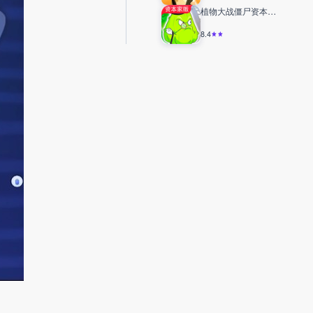
植物大战僵尸资本家版
8.4