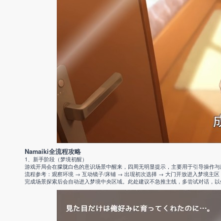
Namaiki全流程攻略
1、新手阶段（梦境初醒）
游戏开局会在朦胧白色的意识场景中醒来，四周无明显提示，主要用于引导操作与
流程参考：观察环境 → 互动镜子/床铺 → 出现初次选择 → 大门开放进入梦境主区
完成场景探索后会自动进入梦境中央区域。此处建议不急推主线，多尝试对话，以