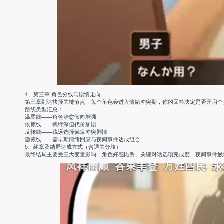
4、第三章·角色分线与剧情走向
第三章到达抉择关键节点，每个角色会进入情绪冲突期，你的回答决定是否开启个
路线类型汇总：
温柔线——角色治愈倾向增强
依赖线——羁绊深但代价加剧
反转线——疏远选择触发冲突剧情
隐藏线——需早期情绪回应与夜间事件达成组合
5、终章及结局达成方式（含通关分歧）
最终结局主要受三大变量影响：角色好感比例、关键对话选项完成度、夜间事件触