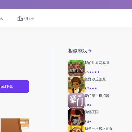
讯
排行榜
相似游戏
我的世界网易版
9.5
荒野沙丘荒原
roid下载
8.7
豪门家主模拟器
9.0
傀儡王国
8.8
我是一只猴汉化版