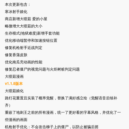
本次更新包含：
寒冰射手娘化
商店新增大喷菇 爱的小屋
略微增大大喷菇的大小
生存模式(地狱难度)新增手套功能
优化移动端暂停和加速按钮位置
修复机枪射手近战判定
修复香蒲皮肤
优化南瓜壳动画的性能
修复忍者僵尸的视觉问题与火炬树桩判定问题
大喷菇漫画
v1.1.8版本
大喷菇娘化
路灯花重置且实装了概率觉醒，替换了满好感立绘（觉醒语音后续补
齐）
重嵌了地刺王之前的所有漫画，统一了更好看的字幕风格，并优化了一
些漫画的画面
机枪射手优化：不会攻击梯子上的僵尸，以防止被骗后摇