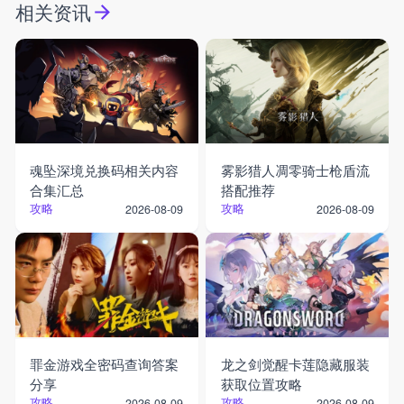
相关资讯
魂坠深境兑换码相关内容
雾影猎人凋零骑士枪盾流
合集汇总
搭配推荐
攻略
攻略
2026-08-09
2026-08-09
罪金游戏全密码查询答案
龙之剑觉醒卡莲隐藏服装
分享
获取位置攻略
攻略
攻略
2026-08-09
2026-08-09