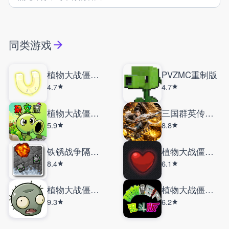
同类游戏
植物大战僵尸自然版
PVZMC重制版
4.7
4.7
植物大战僵尸杂交版重制版0.11
三国群英传鸿鹄霸业掘金服
5.9
8.8
铁锈战争隔离区
植物大战僵尸以撒版
8.4
6.1
植物大战僵尸LG版
植物大战僵尸乱斗版
9.3
6.2