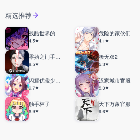
精选推荐
残酷世界的拯救之道
危险的家伙们
4.5
4.1
零始之门手机版
极无双2
8.5
5.3
闪耀优俊少女国服
汉家城市官服
9.7
5.3
触手柜子
天下万象官服
6.9
9.6