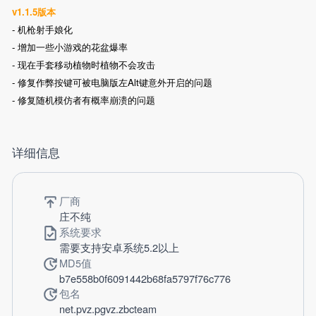
v1.1.5版本
- 机枪射手娘化
- 增加一些小游戏的花盆爆率
- 现在手套移动植物时植物不会攻击
- 修复作弊按键可被电脑版左Alt键意外开启的问题
- 修复随机模仿者有概率崩溃的问题
详细信息
厂商
庄不纯
系统要求
需要支持安卓系统5.2以上
MD5值
b7e558b0f6091442b68fa5797f76c776
包名
net.pvz.pgvz.zbcteam