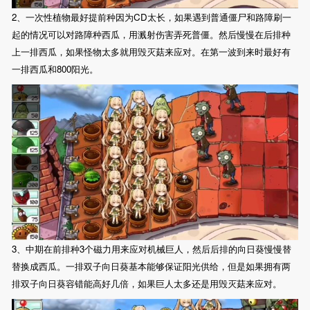
2、一次性植物最好提前种因为CD太长，如果遇到普通僵尸和路障刷一
起的情况可以对路障种西瓜，用溅射伤害弄死普僵。然后慢慢在后排种
上一排西瓜，如果怪物太多就用毁灭菇来应对。在第一波到来时最好有
一排西瓜和800阳光。
3、中期在前排种3个磁力用来应对机械巨人，然后后排的向日葵慢慢替
替换成西瓜。一排双子向日葵基本能够保证阳光供给，但是如果拥有两
排双子向日葵容错能高好几倍，如果巨人太多还是用毁灭菇来应对。