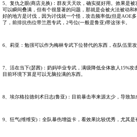
5、 复仇之眼(商店兑换)：群友天天吹，确实挺好用。效果是被
可以瞬间叠满，但有个很显著的问题，那就是会被火法被动和
好的地方是讨伐，因为讨伐就一个怪，攻击频率低(但是AOE
了，前排抗伤位带兰恩专武，2号位(一般是鲁亚)带这张卡。
6、莉亚：勉强可以作为梅林专武下位替代的东西，在队伍里
7、 活在当下(瑟茜)：奶妈毕业专武，满级降低全体敌人1
目前环境下算是可以无脑拉满的东西。
8、 埃尔格拉德剑术日志(鲁亚)：目前暴击率来源太少，导
9、 狂气(维维安)：全队暴伤增益卡，看效果比较优秀，尤