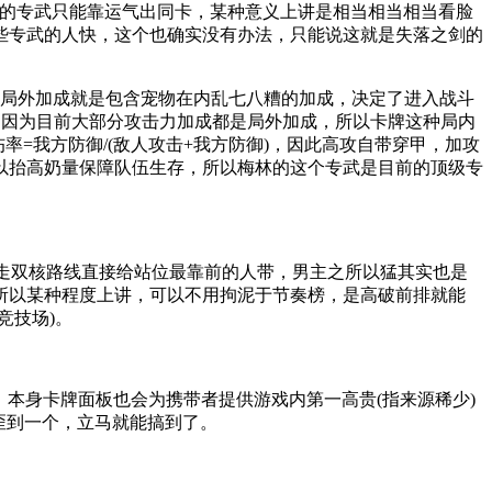
色的专武只能靠运气出同卡，某种意义上讲是相当相当相当看脸
些专武的人快，这个也确实没有办法，只能说这就是失落之剑的
成，局外加成就是包含宠物在内乱七八糟的加成，决定了进入战斗
。因为目前大部分攻击力加成都是局外加成，所以卡牌这种局内
率=我方防御/(敌人攻击+我方防御)，因此高攻自带穿甲，加攻
以抬高奶量保障队伍生存，所以梅林的这个专武是目前的顶级专
，走双核路线直接给站位最靠前的人带，男主之所以猛其实也是
所以某种程度上讲，可以不用拘泥于节奏榜，是高破前排就能
竞技场)。
成，本身卡牌面板也会为携带者提供游戏内第一高贵(指来源稀少)
歪到一个，立马就能搞到了。