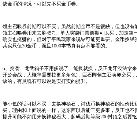
缺金币的情况下可以先不买金币券。
领主召唤券前期可以不买，虽然前期金币不是很缺，但也没有能
领主召唤券用来去刷457)。单人突袭门票前期可以买，加速
确实也挺赚的，但对于平民玩家来说钻可能更重要。金币换经验书，1
其实只值30金币，而且1000本书真有点不够看的。
6、 突袭：龙武箱子不用多说了，能换就换，反正龙牙没法拿
开公会战，大概率需要拉更多角色)，巨石阵领主召唤券必买
缺的，有灵魂石可以说是实打实的提升。
能小氪的话可以不买，去换神秘石，讨伐币换神秘石的性价比还
买，理由和上面说的一样，这东西以后能干更多事，反正也不
提升可能不如用来换神秘石大，起码后期等级200封顶之后要