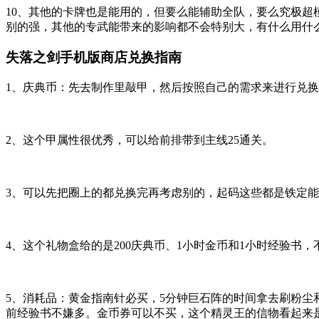
10、 其他的卡牌也是能用的，但要么能辅助全队，要么究极
别的强，其他的专武能带来的影响都不会特别大，有什么用什
失落之剑手机版商店兑换指南
1、 庆典币：先去制作里敲甲，然后按照自己的需求来进行兑
2、 这个甲属性很优秀，可以给前排带到主线25通关。
3、 可以先把圈上的都兑换完再考虑别的，起码这些都是铁定
4、 这个礼物盒给的是200庆典币、1小时金币和1小时经验
5、 消耗品：黄金指南针必买，5分钟巨石阵的时间拿去刷粉尘
前经验书不嫌多。金币券可以不买，这个精灵王的信物看起来