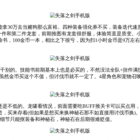
拿30万去当赌狗那么富裕。四种装备强化券不买，装备迭代速
第一件和第二件龙套，前期推图有龙套很舒服，体验简直是质变。
00金币一本，相比之下很亏，因为扫1小时金币是9万左右(25-20
来干别的。技能书前期基本上也是必买的，不然没法全队+挂件满
，虽然金币买这个不值，但讨伐币就不一定了。4星角色和宠物召
是不低的。龙啸看情况，前面需要吃BUFF推关卡可以买点用
贵，买来存着(但如果是想买来换神秘石那不如直接用讨伐币换)
抠细节只能抠装备和神秘石，神秘石在后期很难贬值。