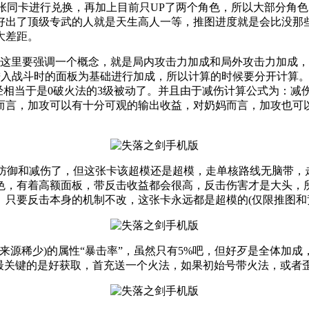
一张同卡进行兑换，再加上目前只UP了两个角色，所以大部分角
好出了顶级专武的人就是天生高人一等，推图进度就是会比没那
大差距。
效果。这里要强调一个概念，就是局内攻击力加成和局外攻击力加
以进入战斗时的面板为基础进行加成，所以计算的时候要分开计算
相当于是0破火法的3级被动了。并且由于减伤计算公式为：减伤
而言，加攻可以有十分可观的输出收益，对奶妈而言，加攻也可
计算防御和减伤了，但这张卡该超模还是超模，走单核路线无脑带
色，有着高额面板，带反击收益都会很高，反击伤害才是大头，
只要反击本身的机制不改，这张卡永远都是超模的(仅限推图和
(指来源稀少)的属性“暴击率”，虽然只有5%吧，但好歹是全体加
，最关键的是好获取，首充送一个火法，如果初始号带火法，或者