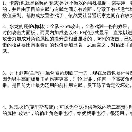
1、卡牌(也就是俗称的专武)是这个游戏的特殊机制，需要用
的，并且由于目前专武与专武之间亦有差距，导致了有些运气
数值策划。都做成放置游戏了，依然要让普通玩家之间存在较
2、 水龙的庇护(梅林)：全队+36%攻击，全游戏独一份的
时的攻击力面板，而局内加成会以BUFF的形式显示，直接
攻击力加成对角色属性的提升是相当显著的，36%的攻击，已经
击的收益要比肉眼看到的数值更加显著。总而言之，对输出手
武。
3、 月下剑舞(兰恩)：虽然被策划砍了一刀，现在反击也要
因为男主高面板反击的伤害更高，理论上讲，任何一个高破角
带。是目前为止最为泛用的前排用专武，反正练了肯定没坏处。
4、 玫瑰火焰(克里斯蒂娜)：可以为全队提供游戏内第二高贵
的属性“攻速”，给输出角色带也行，给奶妈带也行，很泛用