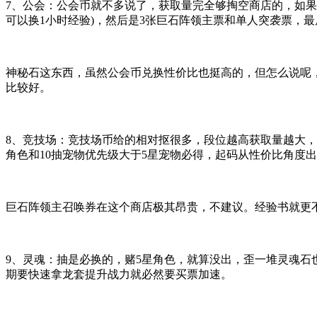
7、 公会：公会币就不多说了，获取量完全够掏空商店的，如
可以换1小时经验)，然后是3张巨石阵领主票和单人突袭票，
神秘石这东西，虽然公会币兑换性价比也挺高的，但怎么说呢
比较好。
8、竞技场：竞技场币给的相对抠很多，段位越高获取量越大，
角色和10抽宠物优先级大于5星宠物必得，起码从性价比角度
巨石阵领主召唤券在这个商店极其昂贵，不建议。经验书就更
9、 灵魂：抽是必换的，赌5星角色，就算没出，歪一堆灵魂
期要快速拿龙套提升战力就必然要买票加速。