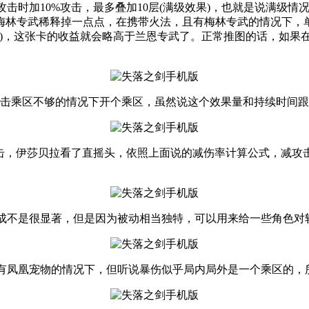
攻击时加10%攻击，最多叠加10层(满级效果)，也就是说满级
梅林专武稀释掉一点点，在携带火法，且有梅林专武的情况下，
多)，这张卡的收益就会略高于兰恩专武了。正常推图的话，如果
攻击乘区不够的情况下开个乘区，虽然说这个效果量和持续时间
5%攻击，伊莎贝拉看了直摇头，依照上面说的减伤率计算公式，减
致加成不是很显著，但是因为被动相当独特，可以用来给一些角色
其是有凤凰宠物的情况下，但听说暴伤似乎局内局外是一个乘区的