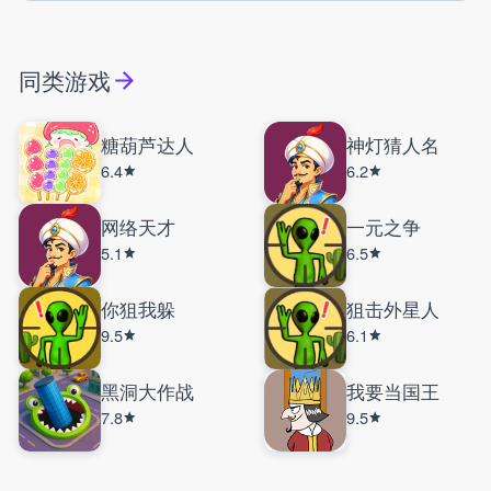
同类游戏
糖葫芦达人
神灯猜人名
6.4
6.2
网络天才
一元之争
5.1
6.5
你狙我躲
狙击外星人
9.5
6.1
黑洞大作战
我要当国王
7.8
9.5