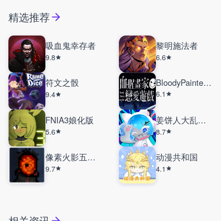
精选推荐
吸血鬼幸存者
黎明施法者
9.8
6.6
符文之骰
BloodyPainterDatingSim
6.1
9.4
FNIA3娘化版
姜饼人大乱斗国际服
5.6
8.7
像素火影五影斑
动漫共和国
9.7
4.1
相关资讯