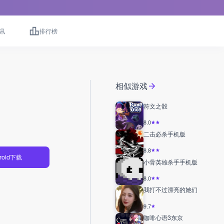
讯
排行榜
相似游戏
符文之骰
8.0
二击必杀手机版
8.8
roid下载
小骨英雄杀手手机版
8.0
我打不过漂亮的她们
9.7
咖啡心语3东京