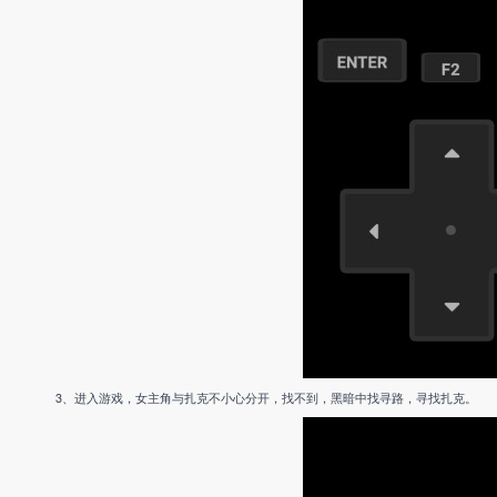
3、进入游戏，女主角与扎克不小心分开，找不到，黑暗中找寻路，寻找扎克。