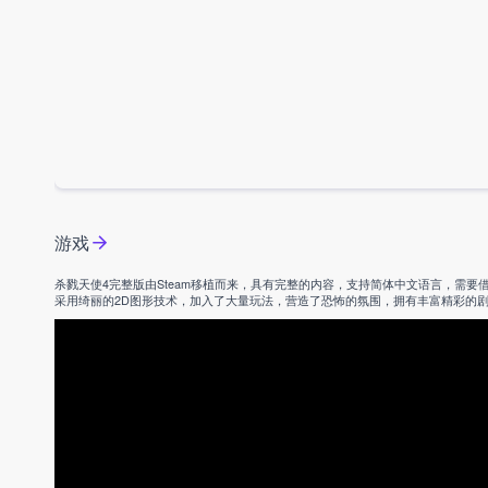
游戏
杀戮天使4完整版由Steam移植而来，具有完整的内容，支持简体中文语言，需
采用绮丽的2D图形技术，加入了大量玩法，营造了恐怖的氛围，拥有丰富精彩的