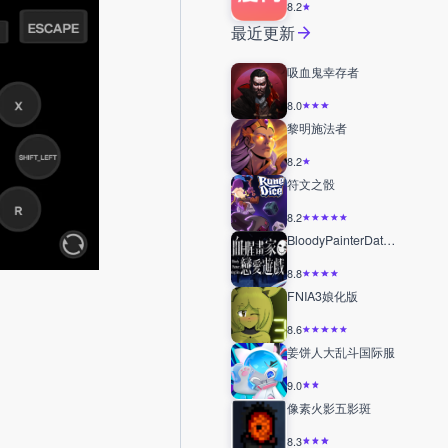
8.2
最近更新
吸血鬼幸存者
8.0
黎明施法者
8.2
符文之骰
8.2
BloodyPainterDatingSim
8.8
FNIA3娘化版
8.6
姜饼人大乱斗国际服
9.0
像素火影五影斑
8.3