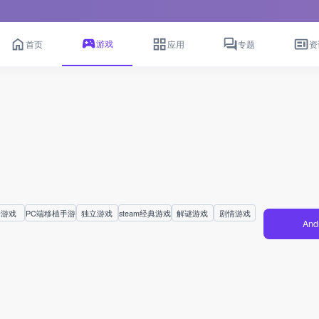
游戏
首页
应用
专题
资
版
D游戏
PC端移植手游
独立游戏
steam经典游戏
解谜游戏
剧情游戏
And