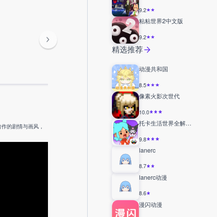
9.2
粘粘世界2中文版
9.2
精选推荐
动漫共和国
8.5
像素火影次世代
10.0
托卡生活世界全解锁版
前作的剧情与画风，
9.8
lanerc
8.7
lanerc动漫
8.6
漫闪动漫