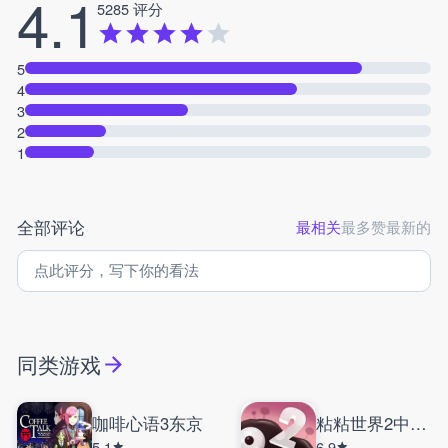
4.1
5285 评分
5
4
3
2
1
全部评论
最相关
最多赞
最新的
同类游戏
咖啡心语3东京
粘粘世界2中文版
5.1
6.9