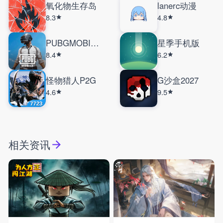
氧化物生存岛
lanerc动漫
8.3
4.8
PUBGMOBILE国际服
星季手机版
8.4
6.2
怪物猎人P2G
G沙盒2027
4.6
9.5
相关资讯