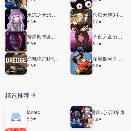
永冻之壳汉化版
杀戮天使3手机版
8.6
7.2
苦痛殿堂高级版
子夜之章历史的终局
5.9
5.1
渔帆暗涌DREDGE
深岩银河幸存者
6.6
6.9
精选推荐
lanerc
咖啡心语3东京
5.5
7.9