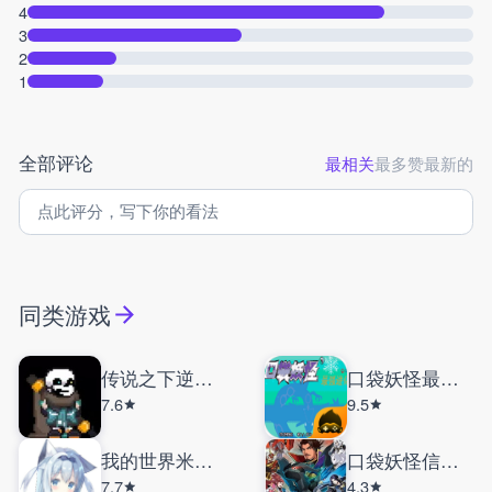
4
3
2
1
全部评论
最相关
最多赞
最新的
同类游戏
传说之下逆境对决
口袋妖怪最强进化
7.6
9.5
我的世界米库宝可梦
口袋妖怪信长的野望
7.7
4.3