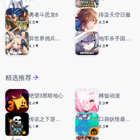
勇者斗恶龙6
绯染天空日服
4.8
4.5
异世界佣兵团养成记
地牢杀手国际服
4.1
4.8
精选推荐
绝望3黑暗地心
稀饭动漫
8.4
8.9
传说之下逆境对决
口袋妖怪最强进化
6.1
8.3