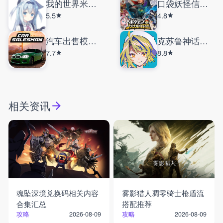
我的世界米库宝可梦
口袋妖怪信长的野望
5.5
4.8
汽车出售模拟器汉化版
克苏鲁神话疯狂低语
7.7
8.8
相关资讯
魂坠深境兑换码相关内容
雾影猎人凋零骑士枪盾流
合集汇总
搭配推荐
攻略
攻略
2026-08-09
2026-08-09