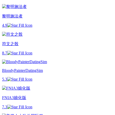
黎明施法者
4.9
符文之骰
8.7
BloodyPainterDatingSim
5.3
FNIA3娘化版
7.3