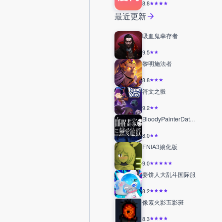
8.8
最近更新
吸血鬼幸存者
9.5
黎明施法者
8.8
符文之骰
9.2
BloodyPainterDatingSim
8.0
FNIA3娘化版
9.0
姜饼人大乱斗国际服
8.2
像素火影五影斑
8.3