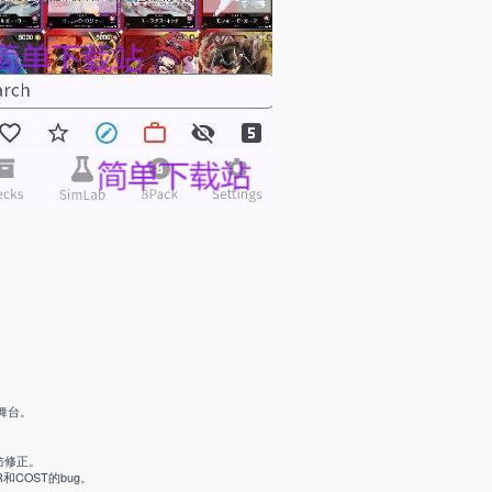
舞台。
防修正。
COST的bug。