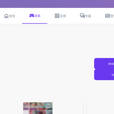
游戏
首页
应用
专题
资
And
i