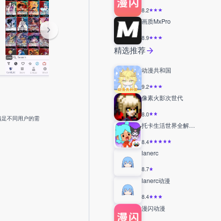
8.2
画质MxPro
8.9
精选推荐
动漫共和国
9.2
像素火影次世代
8.0
满足不同用户的需
托卡生活世界全解锁版
8.4
lanerc
8.7
lanerc动漫
8.4
漫闪动漫