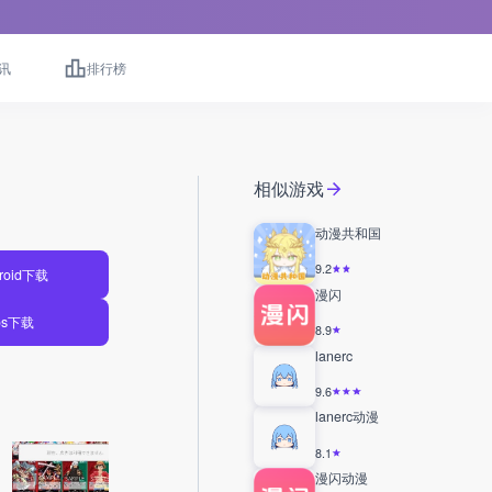
讯
排行榜
相似游戏
动漫共和国
9.2
roid下载
漫闪
os下载
8.9
lanerc
9.6
lanerc动漫
8.1
漫闪动漫