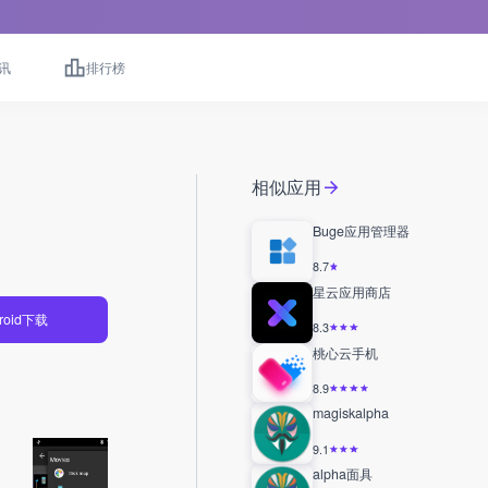
讯
排行榜
相似应用
Buge应用管理器
8.7
星云应用商店
roid下载
8.3
桃心云手机
8.9
magiskalpha
9.1
alpha面具