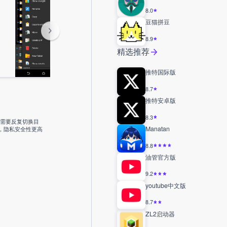
8.0
豆猫拼豆
8.9
精选推荐
推特国际版
8.7
推特安卓版
8.3
不需要反复切换目
Manatan
端，隐私安全性更高
8.8
油管官方版
9.2
youtube中文版
8.7
ZL2启动器