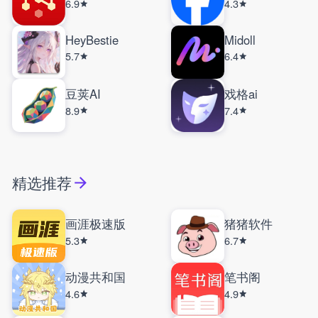
6.9
4.3
HeyBestie
Midoll
5.7
6.4
豆荚AI
戏格ai
8.9
7.4
精选推荐
画涯极速版
猪猪软件
5.3
6.7
动漫共和国
笔书阁
4.6
4.9