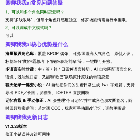
卿卿我我ai常见问题答疑
1、可以和多个角色同时恋爱吗？
支持“多线攻略”，但每个角色好感度独立，修罗场剧情需自行承担哦。
2、可以调成中文模式吗？
可以
卿卿我我ai核心优势是什么
海量预设角色库
：覆盖 KPOP 偶像、日漫/国漫高人气角色、原创人设，
标签细分“傲娇/霸总/年下/病娇/职场前辈”等，一键即可开撩。
多语言实时对话
：中 / 英 / 韩 / 日四种语言秒切，AI 自动匹配语言文化
语境，既能练口语，又能和“欧巴”谈场原汁原味的韩语恋爱
聊天记录一键变小说
：AI 自动把你们的甜蜜日常生成 1w+ 字短篇，支持
导出 PDF／长图，发糖圈、LOFTER 直接圈粉
记忆宫殿 & 手动修正
：AI 会整理“今日记忆”并生成角色朋友圈签名，随
时回顾甜蜜瞬间；若对话 OOC，玩家可手动删改记忆，调教更听话
卿卿我我更新日志
v1.3.28版本
修正小错误并改进可用性