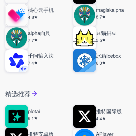
桃心云手机
magiskalpha
8.7
4.8
alpha面具
豆猫拼豆
7.7
5.5
千问输入法
冰箱Icebox
7.4
6.3
精选推荐
plotai
推特国际版
6.1
4.4
推特安卓版
APlayer