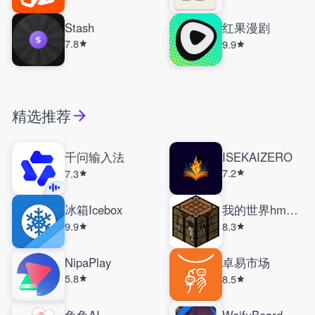
Stash
红果漫剧
7.8
9.9
精选推荐
千问输入法
ISEKAIZERO
7.2
7.3
冰箱Icebox
我的世界hmcl启动器
9.9
8.3
NipaPlay
卓易市场
5.8
8.5
兔兔AI
WaifuBoard