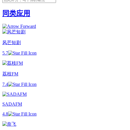
同类应用
风芒短剧
5.7
荔枝FM
7.4
SADAFM
4.8