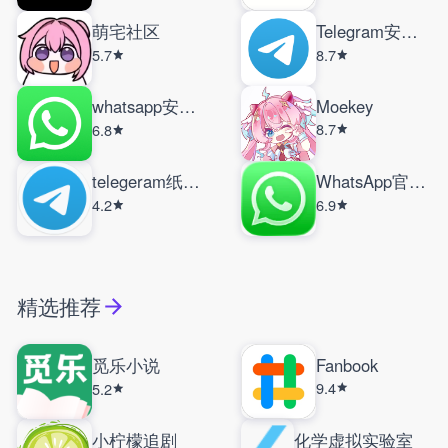
萌宅社区
Telegram安卓版
5.7
8.7
whatsapp安装包
Moekey
8.7
6.8
telegeram纸飞机
WhatsApp官方正版
4.2
6.9
精选推荐
觅乐小说
Fanbook
9.4
5.2
小柠檬追剧
化学虚拟实验室