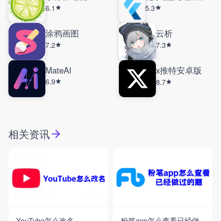
6.1
5.3
涂鸦画图
云析
7.2
7.3
MateAI
x推特安卓版
6.9
8.7
相关资讯
YouTube怎么改名
粉笔app怎么查看已经做