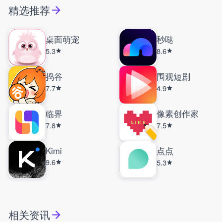
精选推荐
桌面萌宠
秒哒
5.3
8.6
捣谷
围观短剧
7.7
4.9
临界
像素创作家
7.8
7.5
Kimi
点点
9.6
5.3
相关资讯