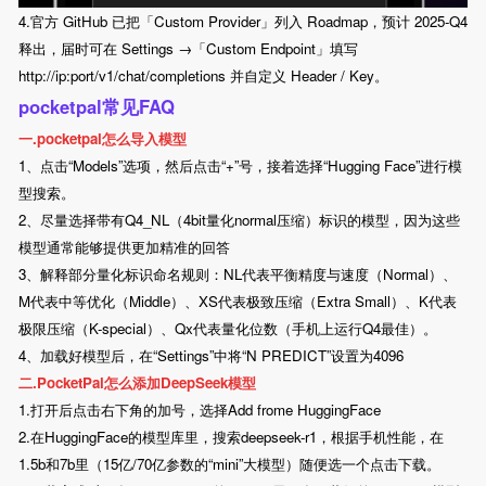
4.官方 GitHub 已把「Custom Provider」列入 Roadmap，预计 2025-Q4
释出，届时可在 Settings →「Custom Endpoint」填写
http://ip:port/v1/chat/completions 并自定义 Header / Key。
pocketpal常见FAQ
一.pocketpal怎么导入模型
1、点击“Models”选项，然后点击“+”号，接着选择“Hugging Face”进行模
型搜索。
2、尽量选择带有Q4_NL（4bit量化normal压缩）标识的模型，因为这些
模型通常能够提供更加精准的回答
3、解释部分量化标识命名规则：NL代表平衡精度与速度（Normal）、
M代表中等优化（Middle）、XS代表极致压缩（Extra Small）、K代表
极限压缩（K-special）、Qx代表量化位数（手机上运行Q4最佳）。
4、加载好模型后，在“Settings”中将“N PREDICT”设置为4096
二.PocketPal怎么添加DeepSeek模型
1.打开后点击右下角的加号，选择Add frome HuggingFace
2.在HuggingFace的模型库里，搜索deepseek-r1，根据手机性能，在
1.5b和7b里（15亿/70亿参数的“mini”大模型）随便选一个点击下载。