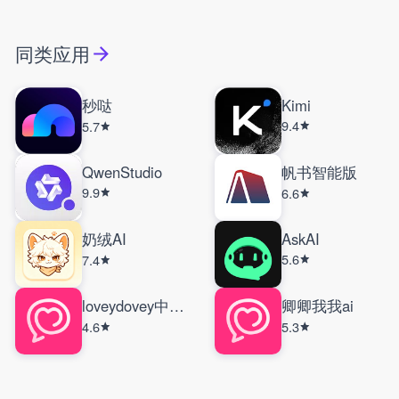
同类应用
秒哒
Kimi
9.4
5.7
QwenStudio
帆书智能版
9.9
6.6
奶绒AI
AskAI
5.6
7.4
loveydovey中文版
卿卿我我ai
4.6
5.3