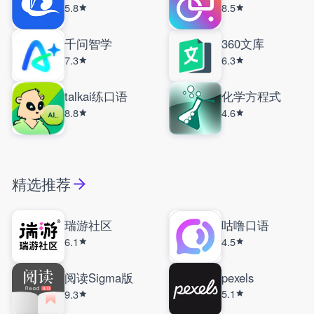
5.8
8.5
千问智学
360文库
7.3
6.3
talkai练口语
化学方程式
8.8
4.6
精选推荐
瑞游社区
咕噜口语
6.1
4.5
阅读Sigma版
pexels
5.1
9.3