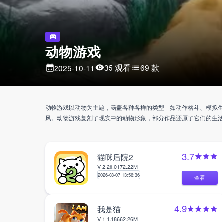
动物游戏
35 观看
69 款
2025-10-11
动物游戏以动物为主题，涵盖各种各样的类型，如动作格斗、模拟
风。动物游戏复刻了现实中的动物形象，部分作品还原了它们的生
3.7
猫咪后院2
V 2.28.0
172.22M
2026-08-07 13:56:36
查看
4.9
我是猫
V 1.1.18
662.26M