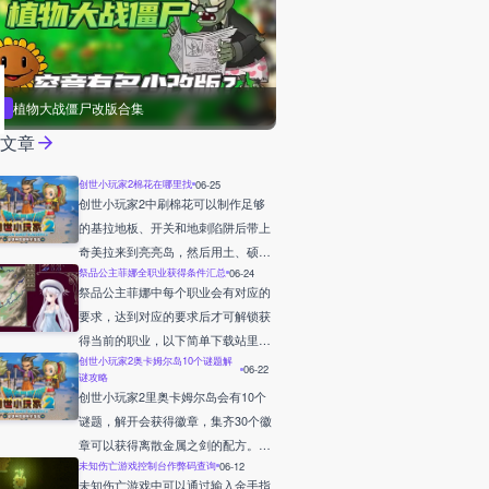
植物大战僵尸改版合集
荐文章
创世小玩家2棉花在哪里找
06-25
创世小玩家2中刷棉花可以制作足够
的基拉地板、开关和地刺陷阱后带上
奇美拉来到亮亮岛，然后用土、硕石
祭品公主菲娜全职业获得条件汇总
06-24
土、粘土，找到有虫子和炸弹石的地
祭品公主菲娜中每个职业会有对应的
方堆起来，到足够高度后向前建二十
要求，达到对应的要求后才可解锁获
个格子建成三排，在起点格子也用同
得当前的职业，以下简单下载站里列
样材料花费七个建一个小方框，放上
创世小玩家2奥卡姆尔岛10个谜题解
举整理出了这些职业解锁的条件详情
06-22
小凳子，在其中放上方框，然后在小
谜攻略
内容！
房子里放一圈地刺，中间放置基拉地
创世小玩家2里奥卡姆尔岛会有10个
板和开关，最后回到小框里的凳子坐
谜题，解开会获得徽章，集齐30个徽
下就能够刷怪出来了。
章可以获得离散金属之剑的配方。详
未知伤亡游戏控制台作弊码查询
06-12
细的关于各个谜题的解谜答案相关内
未知伤亡游戏中可以通过输入金手指