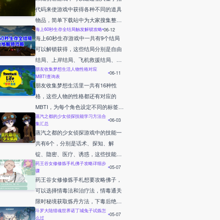
容谜题攻略！
代码来使游戏中获得各种不同的道具
物品，简单下载站中为大家搜集整理
海上60秒生存全结局触发解锁攻略
06-12
了许多可以使用的作弊码，请参考下
海上60秒生存游戏中一共有9个结局
方具体的作弊码内容详情！
可以解锁获得，这些结局分别是自由
结局、上岸结局、飞机救援结局、轮
朋友收集梦想生活人物性格对应
船救援结局、海鸥绑架结局、幽灵船
06-11
MBTI查询表
结局、沉船结局、饿死结局、与大海
朋友收集梦想生活里一共有16种性
同眠结局，其中只有自由结局是真正
格，这些人物的性格都还有对应的
的真结局，下面是简单下载站列举的
MBTI，为每个角色设定不同的标签，
各个结局触发达成方式攻略！
蒸汽之都的少女侦探技能学习方法合
根据这些各个性格内容来决定最终的
06-03
集汇总
角色性格以及对方的MBTI，简单下载
蒸汽之都的少女侦探游戏中的技能一
站中为大家展示了详细具体的各个性
共有6个，分别是话术、探知、解
格对应的MBTI相关内容！
锭、隐密、医疗、诱惑，这些技能需
药王谷女修修炼手札佛子攻略详细步
要来到指定的位置地点中找到对应的
05-07
骤
教学NPC，详细的教学NPC分布位置
药王谷女修修炼手札想要攻略佛子，
以及各个技能的相关效果见以下简单
可以选择情毒法和治疗法，情毒通关
下载站中列举的方法！
限时秘境获取炼丹方法，下毒后绝对
斗罗大陆猎魂世界诺丁城兔子试炼怎
被察觉友好度直接负1，在发作期间
05-07
么过