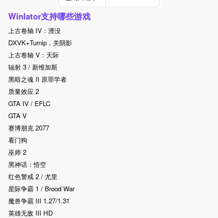
Winlator支持哪些游戏
上古卷轴 IV：湮没
DXVK+Turnip，关阴影
上古卷轴 V：天际
辐射 3 / 新维加斯
黑暗之魂 II 原罪学者
质量效应 2
GTA IV / EFLC
GTA V
赛博朋克 2077
看门狗
巫师 2
黑神话：悟空
红色警戒 2 / 尤里
星际争霸 1 / Brood War
魔兽争霸 III 1.27/1.31
英雄无敌 III HD