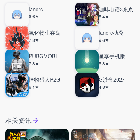
lanerc
咖啡心语3东京
6.6
5.4
氧化物生存岛
lanerc动漫
7.8
9.6
PUBGMOBILE国际服
星季手机版
7.8
5.8
怪物猎人P2G
G沙盒2027
6.1
4.8
相关资讯