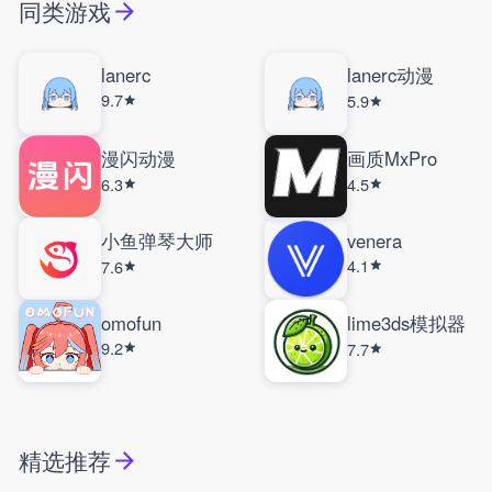
同类游戏
lanerc
lanerc动漫
9.7
5.9
漫闪动漫
画质MxPro
6.3
4.5
小鱼弹琴大师
venera
4.1
7.6
omofun
lime3ds模拟器
9.2
7.7
精选推荐