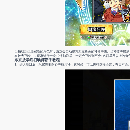
当抽取到已经召唤的角色时，游戏会自动提升对应角色的神器等级。当神器等级满1
在转光召唤中，玩家进行一次10连抽取后，一定会召唤到至少1名四星及以上的角
东京放学后召唤师新手教程
1、进入游戏后，玩家需要耐心等待几秒，这时候，可以进行选择语言，有日本语、简