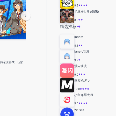
9.3
卡牌潜行者完整版
8.3
精选推荐
lanerc
8.1
lanerc动漫
9.7
支持恋爱养成，玩家
漫闪动漫
9.0
画质MxPro
10.0
小鱼弹琴大师
9.5
venera