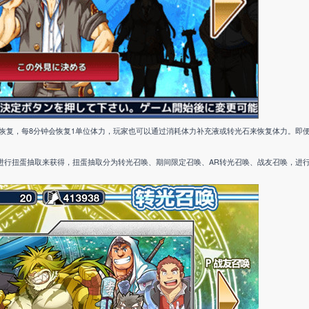
恢复，每8分钟会恢复1单位体力，玩家也可以通过消耗体力补充液或转光石来恢复体力。即
”进行扭蛋抽取来获得，扭蛋抽取分为转光召唤、期间限定召唤、AR转光召唤、战友召唤，进