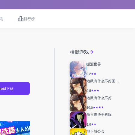
讯
排行榜
相似游戏
嘣源世界
9.2
地狱有什么不好国际服
roid下载
9.5
地狱有什么不好
10.0
预言奇谈手机版
8.0
地下城公会