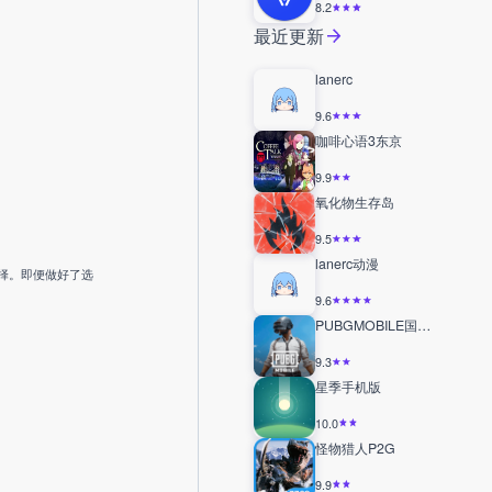
8.2
最近更新
lanerc
9.6
咖啡心语3东京
9.9
氧化物生存岛
9.5
lanerc动漫
择。即便做好了选
9.6
PUBGMOBILE国际服
9.3
星季手机版
10.0
怪物猎人P2G
9.9