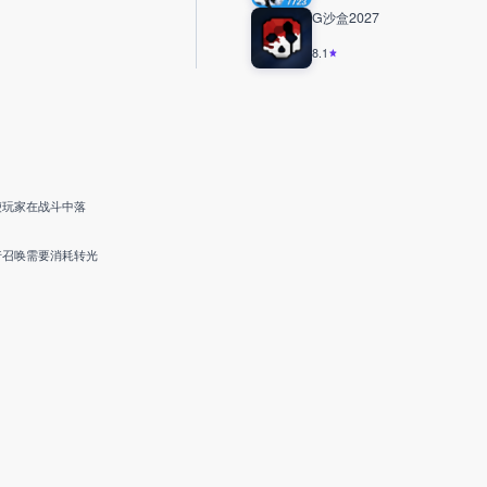
G沙盒2027
8.1
便玩家在战斗中落
行召唤需要消耗转光