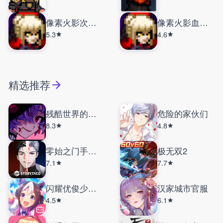
像素火影次世代
像素火影血雾暗部
5.3
4.6
精选推荐
残酷世界的拯救之道
危险的家伙们
8.3
4.8
零始之门手机版
极无双2
7.1
7.7
闪耀优俊少女国服
汉家城市官服
4.5
6.1