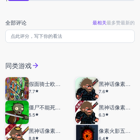
全部评论
最相关
最多赞
最新的
同类游戏
假面骑士欧兹模拟器
黑神话像素版大圣残躯
7.7
7.6
僵尸不能死手机版
黑神话像素版花果山
5.5
6.3
黑神话像素版0.9
像素火影五影斑
8.8
6.4