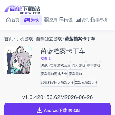
首页
游戏
应用
专题
资讯
排行榜
首页
手机游戏
自制独立游戏
蔚蓝档案卡丁车
蔚蓝档案卡丁车
杰洛飞
B站UP自制游戏合集
同人游戏
赛车游戏
赛车竞速游戏大全
赛车竞速
碧蓝档案同人游戏大全
二次元游戏大全
v1.0.420
156.62M
2026-06-26
Android下载
156.62M