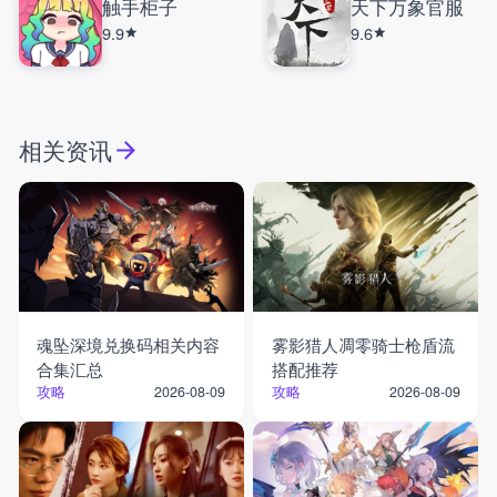
触手柜子
天下万象官服
9.9
9.6
相关资讯
魂坠深境兑换码相关内容
雾影猎人凋零骑士枪盾流
合集汇总
搭配推荐
攻略
攻略
2026-08-09
2026-08-09