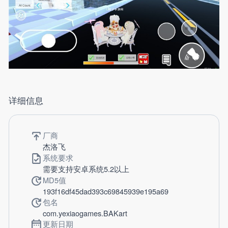
详细信息
厂商
杰洛飞
系统要求
需要支持安卓系统5.2以上
MD5值
193f16df45dad393c69845939e195a69
包名
com.yexiaogames.BAKart
更新日期