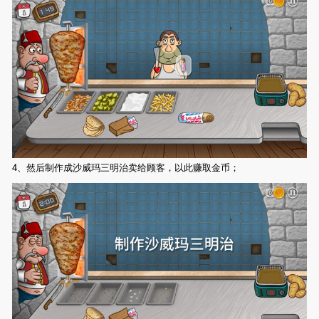
4、然后制作成沙威玛三明治卖给顾客，以此赚取金币；