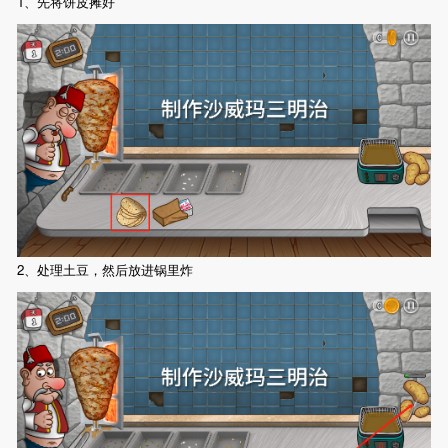
1、先将饼皮摊好
2、处理土豆，然后放进锅里炸