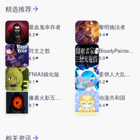
精选推荐
吸血鬼幸存者
黎明施法者
5.2
9.4
符文之骰
BloodyPainterDatingSim
5.9
8.5
FNIA3娘化版
姜饼人大乱斗国际服
6.1
5.2
像素火影五影斑
动漫共和国
9.7
4.4
相关资讯