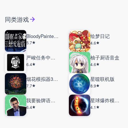
同类游戏
BloodyPainterDatingSim
绘梦日记
5.7
4.6
严峻任务中文版
柚子厨语音盒
6.4
4.6
烟花模拟器3D手机版
星噬联机版
7.7
8.9
我要验牌语音盒
星球爆炸模拟器内置菜单
6.4
4.1