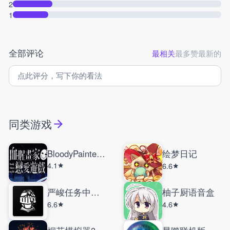
2
1
全部评论
最相关
最多赞
最新的
同类游戏
BloodyPainterDatingSim
绘梦日记
4.1
6.6
严峻任务中文版
柚子厨语音盒
6.6
4.6