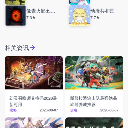
像素火影五影斑
动漫共和国
7.3
7.7
相关资讯
幻灵召唤师兑换码2026最
斯普拉遁涂击队最强绝品
新可用
武器养成推荐
攻略
攻略
2026-08-07
2026-08-07