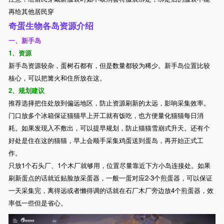
再给其他居民穿
奇蛋生物各岛资源介绍
一、新手岛
1、资源
新手岛资源较杂，蛋树石都有，但是数量都较为稀少。新手岛位置比较
核心，可以把篝火和住所放在这。
2、规划建议
推荐选择把住处放到偏远地区，防止资源刷新的太远，影响采集效率。
门口放多个冰箱保证猫猫早上开工就有饭吃，也方便量化猫猫每日消
耗。如果发现入不敷出，可以提早规划，防止猫猫雪崩式升天。还有个
好处是住在这的猫猫，早上会顺手采集鸡蛋送到蛋岛，再开始正式工
作。
只放1个石头厂、1个木厂就够用，位置尽量靠近下方小岛连接处。如果
刷新蛋点的话就近贴脸放采蛋器，一般一蛋对应2-3个煎蛋器，可以保证
一天采集完，离得远或者懒得调的话就在石厂木厂旁边放4个煎蛋器，效
率低一些但是省心。