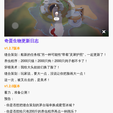
奇蛋生物更新日志
v1.2.7版本
缝合策划：船新的任务线”另一种可能性“带着”灵犀护照“，一起更新了！
养虫程序：2000只猫！2000只狗！2000只鸽子都不卡了！
穿模美术：我给大头娃娃们换了脸了！
缝合策划：玩家说，要大一点，没说让你把脸画大一点！
这一次，被叉出去的，是美术！
v1.2.0版本
蓄力，准备公测！
预告：
- 你是否想把缝合策划的茅台瑞幸换成蜜雪冰城？
- 你是否想给只有200斤的养虫程序再点一杯阔乐？