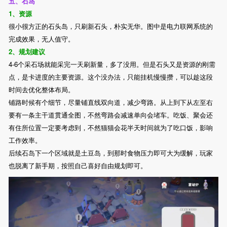
五、石岛
1、资源
很小很方正的石头岛，只刷新石头，朴实无华。图中是电力联网系统的
完成效果，无人值守。
2、规划建议
4-6个采石场就能采完一天刷新量，多了没用。但是石头又是资源的刚需
点，是卡进度的主要资源。这个没办法，只能挂机慢慢攒，可以趁这段
时间去优化整体布局。
铺路时候有个细节，尽量铺直线双向道，减少弯路。从上到下从左至右
要有一条主干道贯通全图，不然弯路会减速单向会堵车。吃饭、聚会还
有住所位置一定要考虑到，不然猫猫会花半天时间就为了吃口饭，影响
工作效率。
后续石岛下一个区域就是土豆岛，到那时食物压力即可大为缓解，玩家
也脱离了新手期，按照自己喜好自由规划即可。