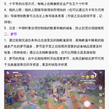
3、十字草的出现方式：每晚上在雕像附近会产生五个十叶草
4、猫的上限：猫的上限随等级增加而增加的（也可以通过月卡等方式增
加）等级增加数量可点击左上角等级条查看（升级之后会获得手雷，记
得领）
5、注意：中期时要合理控制猫的数量和糖的储备，防止饥荒出现猫饿死
二、梦币
1、通过前期完成任务和点击放置后的猫帐篷获得，夜晚帐篷中睡着的猫
越多产生的梦币越多，梦币是手雷之后投喂所需要的必备物品需要及时
收集（简称收租）通过点击猫帐篷收取，也可以用吸尘器直接收取
2、梦币的用途：在中后期投喂时开始需要梦币，在商店解锁后梦币可用
于兑换服装降压药等资源，要及时收取并积累