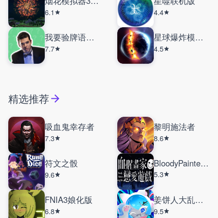
烟花模拟器3D手机版
星噬联机版
6.1
4.4
我要验牌语音盒
星球爆炸模拟器内置菜单
7.7
4.5
精选推荐
吸血鬼幸存者
黎明施法者
7.3
8.6
符文之骰
BloodyPainterDatingSim
5.3
9.6
FNIA3娘化版
姜饼人大乱斗国际服
6.8
9.5