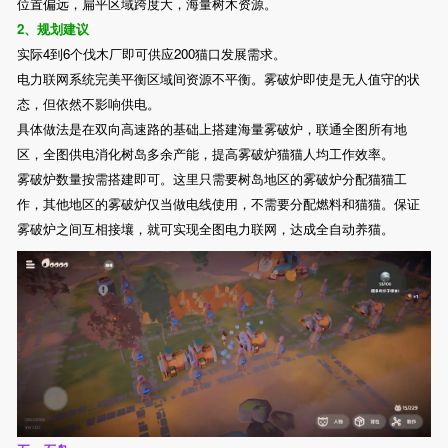
位置偏远，扁平区域跨度大，海量树木资源。
2、规划建议
实际4到6个伐木厂即可供应200猫口发展需求。
电力联网系统完美平衡区域间资源不平衡。雾破炉即使是无人值守的状
态，但依然不影响供电。
具体做法是在双向高速路的基础上搭建海量雾破炉，联通全图所有地
区，全图供电消化树岛多余产能，提高雾破炉猫猫人均工作效率。
雾破炉数量按需搭建即可。这里只需要树岛地区的雾破炉分配猫猫工
作，其他地区的雾破炉仅当做电线使用，不需要分配燃料和猫猫。保证
雾破炉之间互相接壤，就可实现全图电力联网，达成全自动养猫。