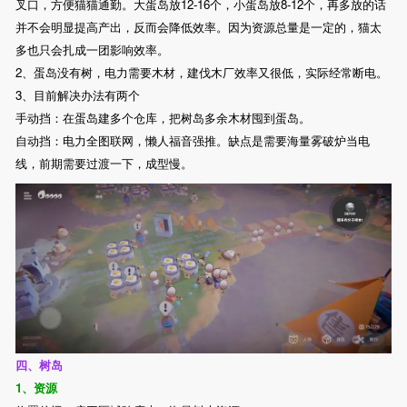
叉口，方便猫猫通勤。大蛋岛放12-16个，小蛋岛放8-12个，再多放的话
并不会明显提高产出，反而会降低效率。因为资源总量是一定的，猫太
多也只会扎成一团影响效率。
2、蛋岛没有树，电力需要木材，建伐木厂效率又很低，实际经常断电。
3、目前解决办法有两个
手动挡：在蛋岛建多个仓库，把树岛多余木材囤到蛋岛。
自动挡：电力全图联网，懒人福音强推。缺点是需要海量雾破炉当电
线，前期需要过渡一下，成型慢。
四、树岛
1、资源