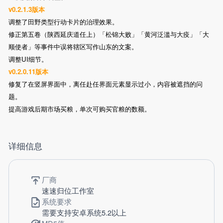
v0.2.1.3版本
调整了田野类型行动卡片的治理效果。
修正第五卷（陕西延庆道任上）「松锦大败」「黄河泛滥与大疫」「大
顺使者」等事件中误将辖区写作山东的文案。
调整UI细节。
v0.2.0.11版本
修复了在竖屏界面中，离任赴任界面元素显示过小，内容被遮挡的问
题。
提高游戏后期市场买粮，单次可购买官粮的数额。
详细信息
厂商
速速归位工作室
系统要求
需要支持安卓系统5.2以上