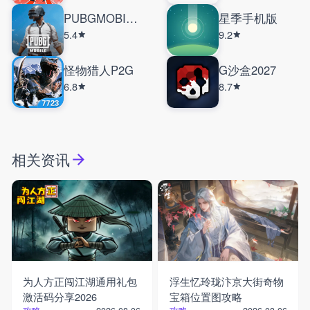
PUBGMOBILE国际服
星季手机版
5.4
9.2
怪物猎人P2G
G沙盒2027
6.8
8.7
相关资讯
为人方正闯江湖通用礼包
浮生忆玲珑汴京大街奇物
激活码分享2026
宝箱位置图攻略