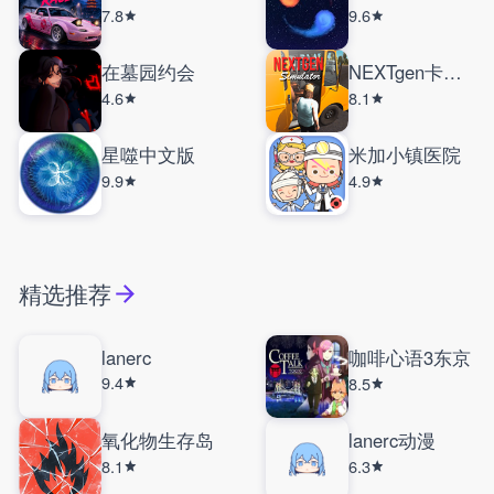
7.8
9.6
在墓园约会
NEXTgen卡车模拟器联机版
4.6
8.1
星噬中文版
米加小镇医院
9.9
4.9
精选推荐
lanerc
咖啡心语3东京
9.4
8.5
氧化物生存岛
lanerc动漫
8.1
6.3