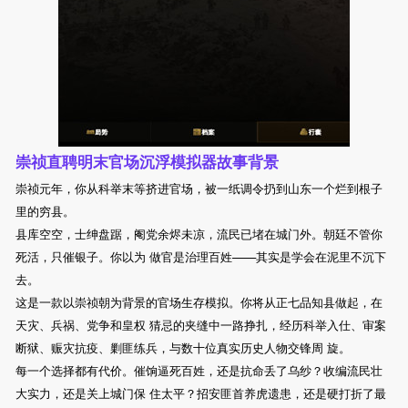
崇祯直聘明末官场沉浮模拟器故事背景
崇祯元年，你从科举末等挤进官场，被一纸调令扔到山东一个烂到根子
里的穷县。
县库空空，士绅盘踞，阉党余烬未凉，流民已堵在城门外。朝廷不管你
死活，只催银子。你以为 做官是治理百姓——其实是学会在泥里不沉下
去。
这是一款以崇祯朝为背景的官场生存模拟。你将从正七品知县做起，在
天灾、兵祸、党争和皇权 猜忌的夹缝中一路挣扎，经历科举入仕、审案
断狱、赈灾抗疫、剿匪练兵，与数十位真实历史人物交锋周 旋。
每一个选择都有代价。催饷逼死百姓，还是抗命丢了乌纱？收编流民壮
大实力，还是关上城门保 住太平？招安匪首养虎遗患，还是硬打折了最