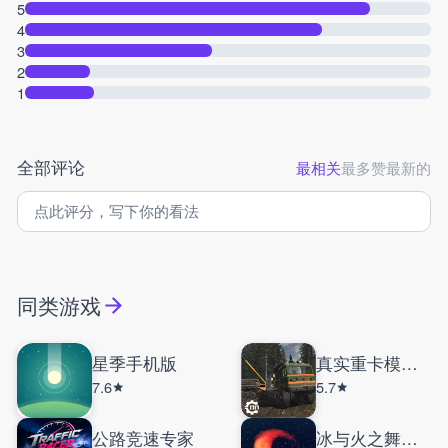
5
4
3
2
1
全部评论
最相关
最多赞
最新的
同类游戏
星季手机版
真实重卡模拟器
7.6
5.7
公路竞速专家
冰与火之舞手机版