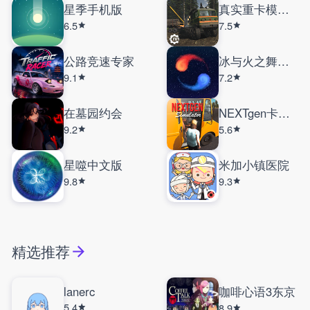
星季手机版
真实重卡模拟器
6.5
7.5
公路竞速专家
冰与火之舞手机版
9.1
7.2
在墓园约会
NEXTgen卡车模拟器联机版
9.2
5.6
星噬中文版
米加小镇医院
9.8
9.3
精选推荐
lanerc
咖啡心语3东京
5.4
8.9