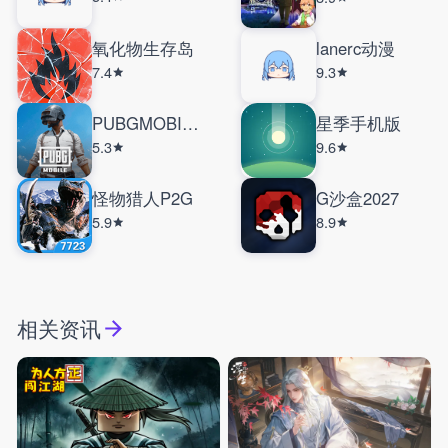
氧化物生存岛
lanerc动漫
7.4
9.3
PUBGMOBILE国际服
星季手机版
5.3
9.6
怪物猎人P2G
G沙盒2027
5.9
8.9
相关资讯