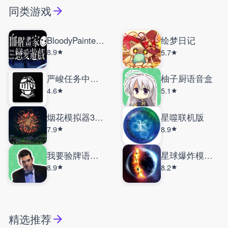
同类游戏
BloodyPainterDatingSim
绘梦日记
8.9
5.7
严峻任务中文版
柚子厨语音盒
4.6
5.1
烟花模拟器3D手机版
星噬联机版
7.9
8.9
我要验牌语音盒
星球爆炸模拟器内置菜单
8.9
8.2
精选推荐