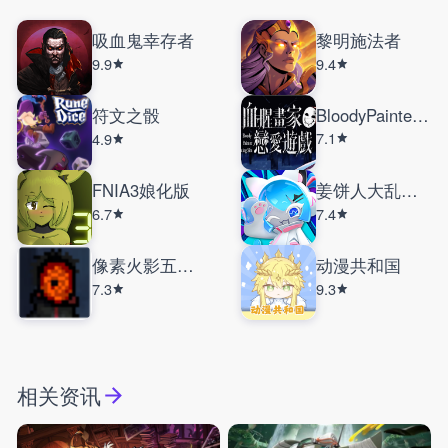
吸血鬼幸存者
黎明施法者
9.9
9.4
符文之骰
BloodyPainterDatingSim
7.1
4.9
FNIA3娘化版
姜饼人大乱斗国际服
6.7
7.4
像素火影五影斑
动漫共和国
7.3
9.3
相关资讯