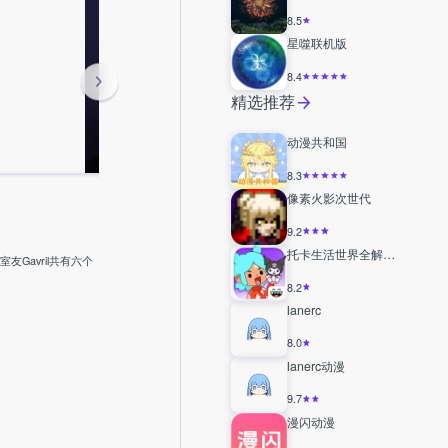
8.5
星噬联机版
8.4
精选推荐
动漫共和国
8.3
像素火影次世代
9.2
托卡生活世界全解锁版
Gavril共有六个
8.2
lanerc
8.0
lanerc动漫
9.7
漫闪动漫