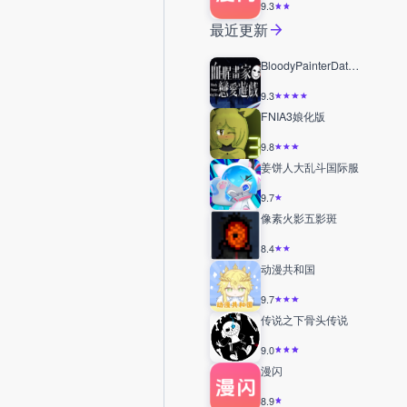
9.3
最近更新
BloodyPainterDatingSim
9.3
FNIA3娘化版
9.8
姜饼人大乱斗国际服
9.7
像素火影五影斑
8.4
动漫共和国
9.7
传说之下骨头传说
9.0
漫闪
8.9