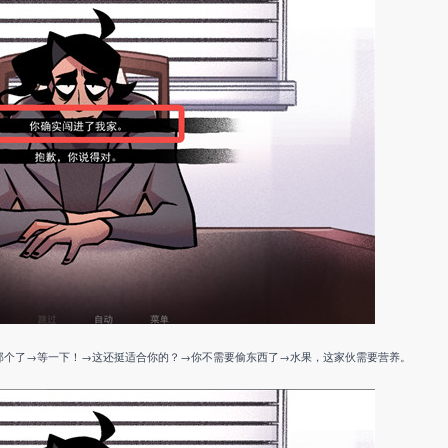
那个了→等一下！→这还挺适合你的？→你不需要偷东西了→水果，这家伙需要营养。