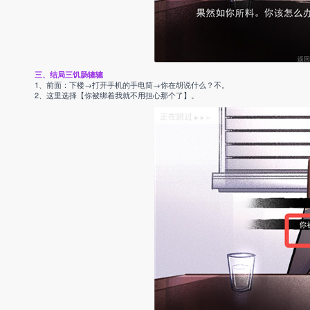
三、结局三饥肠辘辘
1、前面：下楼→打开手机的手电筒→你在胡说什么？不。
2、这里选择【你被绑着我就不用担心那个了】。