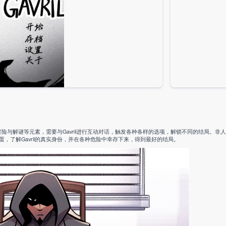
险与解谜等元素，需要与Gavril进行互动对话，触发各种各样的选项，解锁不同的结局。非人室友
了解Gavril的真实身份，并在各种危险中幸存下来，得到最好的结局。