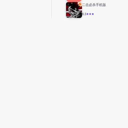
二击必杀手机版
8.3