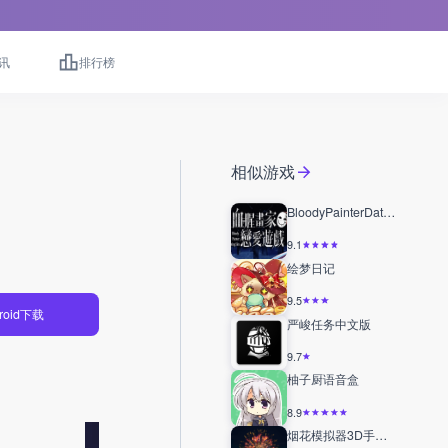
讯
排行榜
相似游戏
BloodyPainterDatingSim
9.1
绘梦日记
9.5
roid下载
严峻任务中文版
9.7
柚子厨语音盒
8.9
烟花模拟器3D手机版