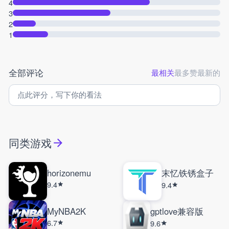
4
3
2
1
全部评论
最相关
最多赞
最新的
同类游戏
horizonemu
末忆铁锈盒子
9.4
9.4
MyNBA2K
gptlove兼容版
6.7
9.6