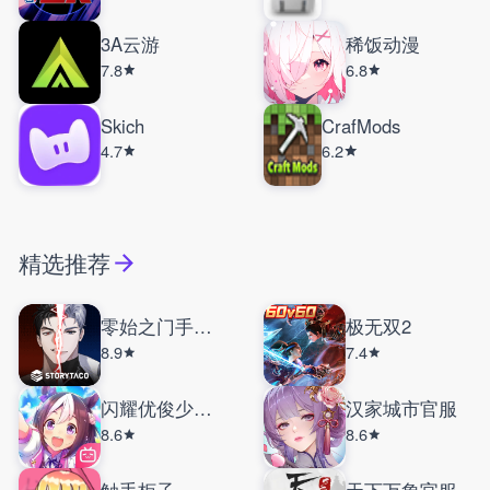
3A云游
稀饭动漫
7.8
6.8
Skich
CrafMods
4.7
6.2
精选推荐
零始之门手机版
极无双2
8.9
7.4
闪耀优俊少女国服
汉家城市官服
8.6
8.6