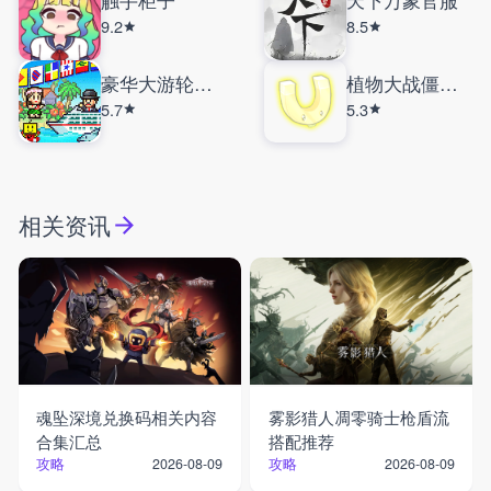
触手柜子
天下万象官服
9.2
8.5
豪华大游轮物语
植物大战僵尸自然版
5.7
5.3
相关资讯
魂坠深境兑换码相关内容
雾影猎人凋零骑士枪盾流
合集汇总
搭配推荐
攻略
攻略
2026-08-09
2026-08-09