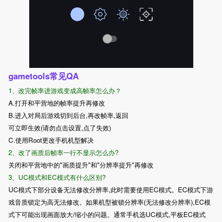
gametools常见QA
1、改完帧率进游戏变成高帧率怎么办？
A.打开和平营地的帧率提升再修改
B.进入对局后游戏切到后台,再改帧率,返回
可立即生效(请勿点击设置,点了失效)
C.使用Root更改手机机型解决
2、改了画质后帧率一行不显示怎么办?
关闭和平营地中的"画质提升"和"分辨率提升"再修改
3、UC模式和EC模式有什么区别?
UC模式下部分设备无法修改分辨率,此时需要使用EC模式。EC模式下游
戏音质锁定为高无法修改。如果机型被锁分辨率(无法修改分辨率),EC模
式下可能出现画面放大/缩小的问题。通常手机选UC模式,平板EC模式