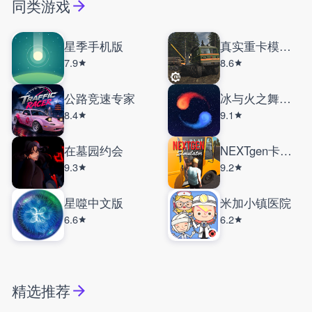
同类游戏
星季手机版
真实重卡模拟器
7.9
8.6
公路竞速专家
冰与火之舞手机版
8.4
9.1
在墓园约会
NEXTgen卡车模拟器联机版
9.3
9.2
星噬中文版
米加小镇医院
6.6
6.2
精选推荐