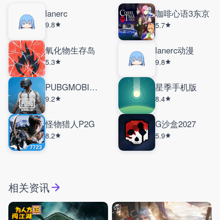
lanerc
咖啡心语3东京
9.8
5.7
氧化物生存岛
lanerc动漫
5.3
9.8
PUBGMOBILE国际服
星季手机版
9.2
8.4
怪物猎人P2G
G沙盒2027
8.2
5.9
相关资讯