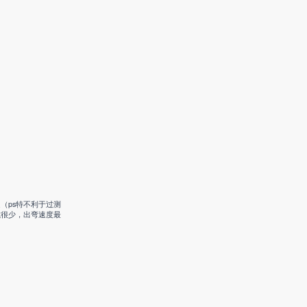
（ps特不利于过测
减很少，出弯速度最