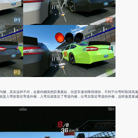
内侧，其实这样不对，走最内侧虽然距离最短，但是车速却降得很快，不利于出弯时取得高速
就是入弯前靠近弯道外侧，入弯后就靠近了弯道内侧，出弯后靠近弯道的外侧，这样速度衰