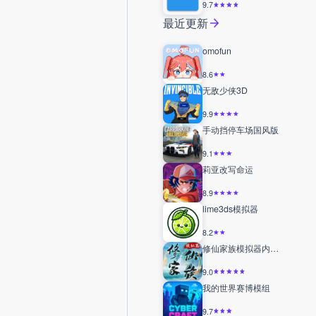
9.7
最近更新
omofun
8.6
无敌少侠3D
9.9
手动挡停车场国风版
9.1
莉亚改写命运
8.9
lime3ds模拟器
8.2
修仙家族模拟器内置修改器
9.0
我的世界赛博模组
9.7