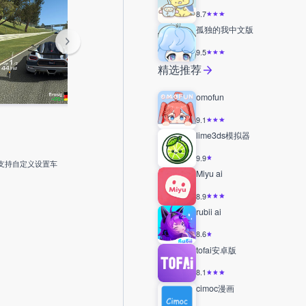
8.7
孤独的我中文版
9.5
精选推荐
omofun
9.1
lime3ds模拟器
9.9
支持自定义设置车
Miyu ai
8.9
rubii ai
8.6
tofai安卓版
8.1
cimoc漫画