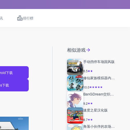
讯
排行榜
相似游戏
手动挡停车场国风版
8.5
roid下载
修仙家族模拟器内置修改器
os下载
10.0
BanGDream交织的乐章
9.2
速度之星汉化版
8.7
角落小伙伴的农场生活