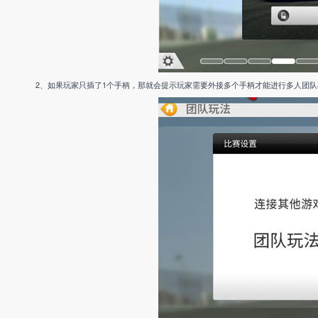
2、如果玩家只插了1个手柄，那就会提示玩家需要外接多个手柄才能进行多人团