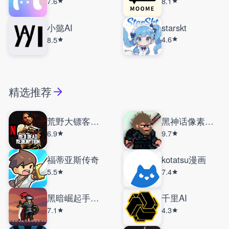
7.6
8.1
小懿AI
starskt
4.6
8.5
精选推荐
荒野大镖客手机版
黑神话像素版大圣残躯
6.9
9.7
福蒂亚斯传奇
kotatsu漫画
5.5
7.4
黑暗崛起手机版
千里AI
7.1
4.3