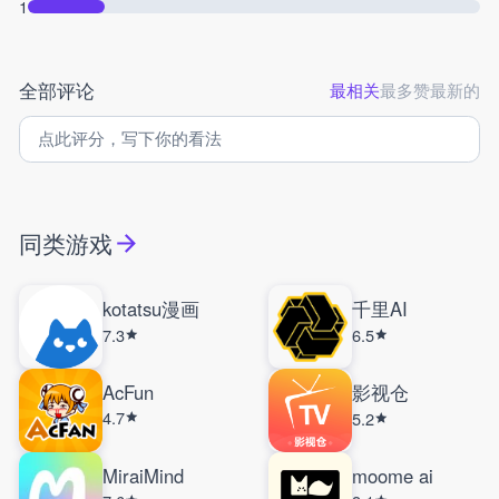
1
全部评论
最相关
最多赞
最新的
同类游戏
kotatsu漫画
千里AI
7.3
6.5
AcFun
影视仓
4.7
5.2
MiraiMind
moome ai